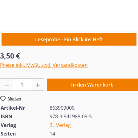
Leseprobe - Ein Blick ins Heft
Regulärer Preis:
3,50 €
Preise inkl. MwSt. zzgl. Versandkosten
Produkt Anzahl: Gib den gewünschten Wert 
In den Warenkorb
Merken
Artikel-Nr
863909000
ISBN
978-3-941988-09-5
Verlag
3L Verlag
Seiten
14