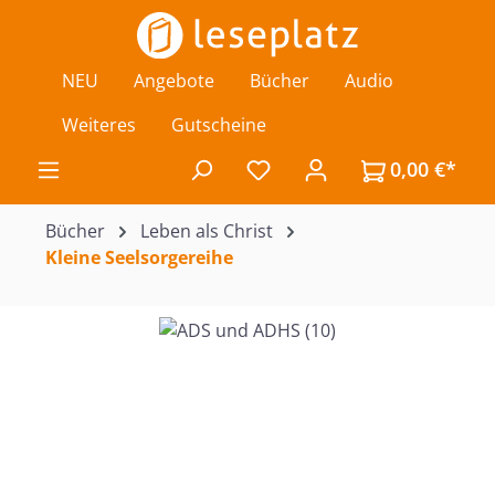
Zum Hauptinhalt springen
NEU
Angebote
Bücher
Audio
Weiteres
Gutscheine
0,00 €*
Du hast 0 Produkte auf de
Bücher
Leben als Christ
Kleine Seelsorgereihe
Bildergalerie überspringen