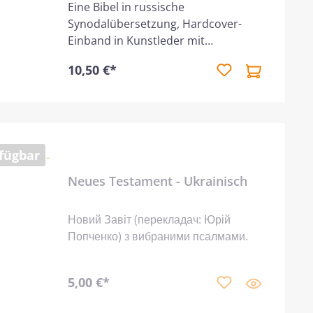
Eine Bibel in russische
Synodalübersetzung, Hardcover-
Einband in Kunstleder mit
Goldprägung, ohne Parallelstellen,
10,50 €*
zweispaltig gesetzt.
fügbar
Neues Testament - Ukrainisch
Новий Завіт (перекладач: Юрій
Попченко) з вибраними псалмами.
5,00 €*