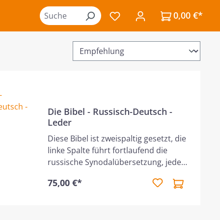
0,00 €*
Du hast 0 Produkte auf de
Die Bibel - Russisch-Deutsch -
Leder
Diese Bibel ist zweispaltig gesetzt, die
linke Spalte führt fortlaufend die
russische Synodalübersetzung, jeder
Vers beginnt mit einem neuen Absatz.
75,00 €*
Parallel dazu in der rechten Spalte die
deutsche Übersetzung Schlachter
2000. Neuauflage 2026