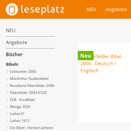
m Hauptinhalt springen
Zur Suche springen
Zur Hauptnavigation springen
NEU
Angebote
NEU
Angebote
Bücher
Neu
Bibeln
Schlachter 2000
MacArthur Studienbibel
Revidierte Elberfelder 2006
Elberfelder 2003 (CSV)
ESB - EsraBibel
Menge 2020
Luther21
Luther 1912
Die Bibel - Herbert Jantzen