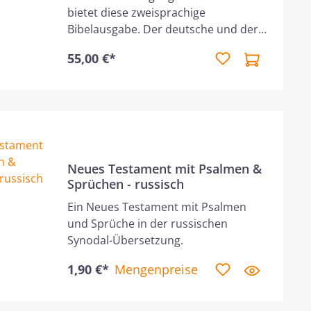
bietet diese zweisprachige
Bibelausgabe. Der deutsche und der
englische Bibeltext stehen in zwei
55,00 €*
Spalten direkt nebeneinander. So
kann man zwei moderne und
alltagsnahe Übersetzungen – die
"Neues Leben"-Bibel und die "New
Living Translation" – direkt
miteinander vergleichen und damit
zugleich seine Sprachkenntnisse
Neues Testament mit Psalmen &
auffrischen oder ausbauen. Mit 8
Sprüchen - russisch
Seiten Kartenmaterial und
Ein Neues Testament mit Psalmen
Lesebändchen
und Sprüche in der russischen
Synodal-Übersetzung.
1,90 €*
Mengenpreise