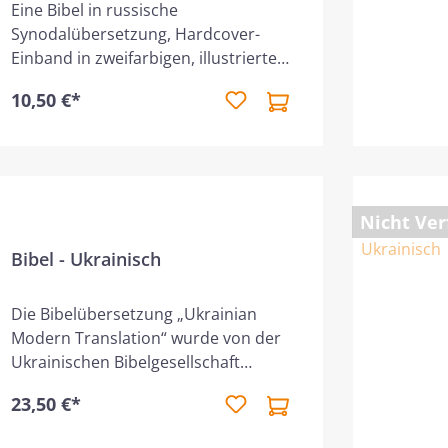
Eine Bibel in russische
Synodalübersetzung, Hardcover-
Einband in zweifarbigen, illustriertem
Umschlag, ohne Parallelstellen,
10,50 €*
zweispaltig gesetzt.
Nicht Ver
Bibel - Ukrainisch
Die Bibelübersetzung „Ukrainian
Modern Translation“ wurde von der
Ukrainischen Bibelgesellschaft
veröffentlicht. Mehr als 25 Jahren
23,50 €*
Übersetzungsarbeit aus dem
Hebräischen und Griechischen