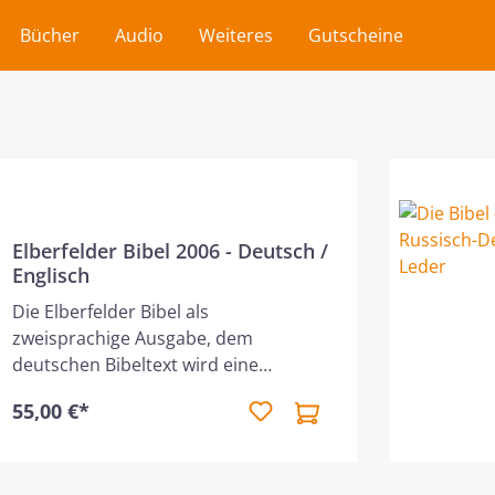
Bücher
Audio
Weiteres
Gutscheine
Elberfelder Bibel 2006 - Deutsch /
Englisch
Die Elberfelder Bibel als
zweisprachige Ausgabe, dem
deutschen Bibeltext wird eine
englische Übersetzung
55,00 €*
gegenübergestellt, die der New
American Standard Bible entnommen
ist. Zweispaltig gesetzt stehen auf