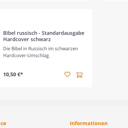
stecken in dieser Bibelübersetzung.
Sie enthält die kanonischen Schriften
des Alten und des Neuen Testaments.
Bibel russisch - Standardausgabe
Hardcover schwarz
Die Bibel in Russisch im schwarzen
Hardcover-Umschlag.
10,50 €*
ice
Informationen