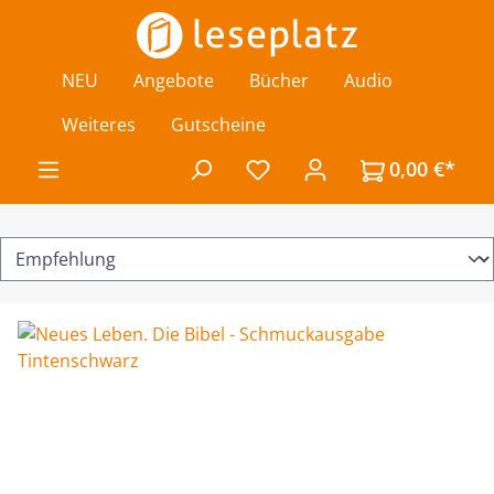
Zum Hauptinhalt springen
NEU
Angebote
Bücher
Audio
Weiteres
Gutscheine
0,00 €*
Du hast 0 Produkte auf de