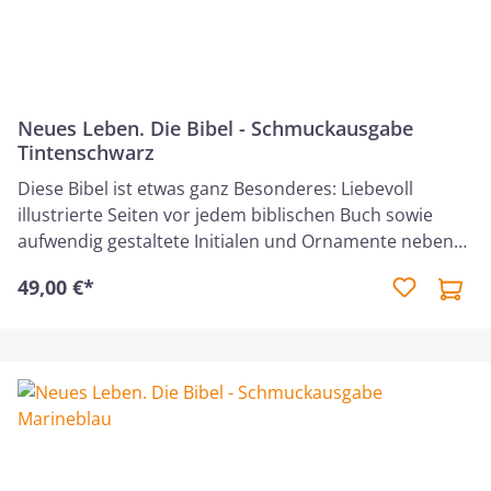
Neues Leben. Die Bibel - Schmuckausgabe
Tintenschwarz
Diese Bibel ist etwas ganz Besonderes: Liebevoll
illustrierte Seiten vor jedem biblischen Buch sowie
aufwendig gestaltete Initialen und Ornamente neben
dem Bibeltext machen diese Schmuckausgabe zu
49,00 €*
einem kostbaren Juwel. Zweifarbige Illustrationen
schmücken den Bibeltext mit detailverliebten Extras
und schenken den Seiten eine edle Anmutung. Der
einspaltige Satz und die Seiten aus dickerem Papier
verleihen der Bibel das Flair einer Klassiker-Ausgabe.
Gekleidet in hochwertigem Leineneinband und
veredelt mit Goldfolienprägung wird die »Golden
Grace Edition« auch zu einem echten Liebhaberstück.