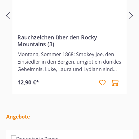
Rauchzeichen über den Rocky
Mountains (3)
Montana, Sommer 1868: Smokey Joe, den
Einsiedler in den Bergen, umgibt ein dunkles
Geheimnis. Luke, Laura und Lydiann sind
fest entschlossen, es herauszufinden. Doch
12,90 €*
sie ahnen nicht, worauf sie sich da
einlassen. Auch beim ehemaligen
Treckführer Nate Henderson und seinem
Schützling Davy geht nicht alles wie geplant.
Ganz zu schweigen von Miss Cassie, der
Produktgalerie überspringen
Angebote
jungen Lehrerin. Während Davy in Chicago
von seiner Vergangenheit eingeholt wird,
stellt in Wyoming nicht nur "Preacher Paul"