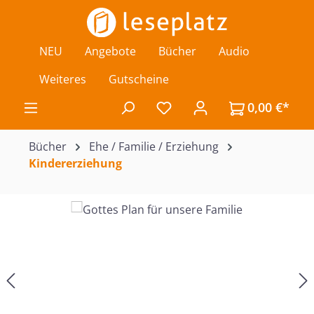
Zum Hauptinhalt springen
NEU
Angebote
Bücher
Audio
Weiteres
Gutscheine
0,00 €*
Du hast 0 Produkte auf de
Bücher
Ehe / Familie / Erziehung
Kindererziehung
Bildergalerie überspringen