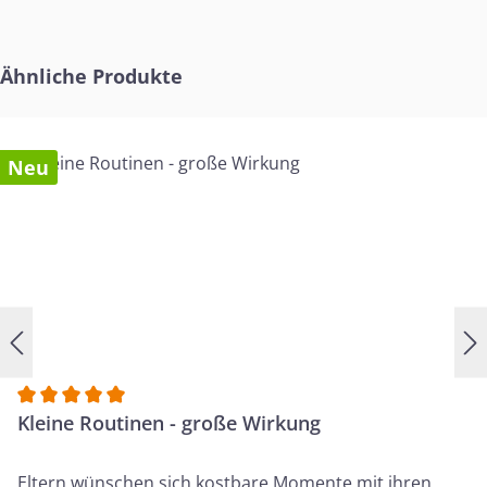
Produktgalerie überspringen
Ähnliche Produkte
Neu
Durchschnittliche Bewertung von 5 von 5 Sternen
Kleine Routinen - große Wirkung
Eltern wünschen sich kostbare Momente mit ihren