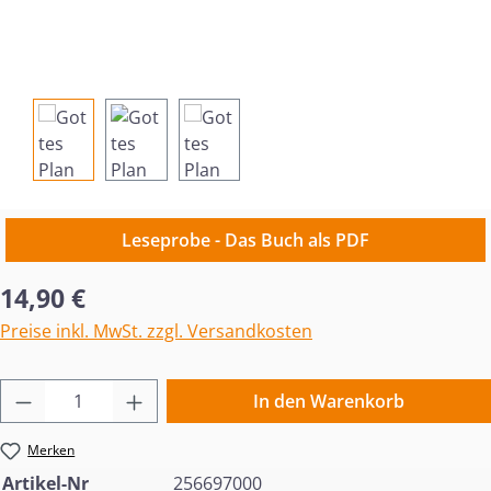
Leseprobe - Das Buch als PDF
Regulärer Preis:
14,90 €
Preise inkl. MwSt. zzgl. Versandkosten
Produkt Anzahl: Gib den gewünschten Wert 
In den Warenkorb
Merken
Artikel-Nr
256697000