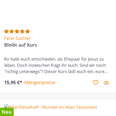
Elektronikkonzern und ist als Autor und Referent tätig.
Durchschnittliche Bewertung von 5 von 5 Sternen
Peter Güthler
Bleibt auf Kurs
Ihr habt euch entschieden, als Ehepaar für Jesus zu
leben. Doch inzwischen fragt ihr euch: Sind wir noch
"richtig unterwegs"? Dieser Kurs lädt euch ein, eure
Prioritäten zu überprüfen. In zwölf Lektionen nehmt
15,95 €*
Mengenpreise
ihr zentrale Lebensbereiche unter die Lupe, wie eure
Beziehung zu Gott und zueinander, euren Dienst in
der Gemeinde, euren Beruf und euren
Lebensstandard. Als verlässlicher Kompass hilft euch
die Bibel dabei, euch neu auf das Ziel auszurichten, das
Neu
Gott mit euch hat. Peter Güthler (*1966) ist verheiratet