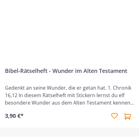
und Vater von zwei erwachsenen Kindern. Er lebt im
Allgäu, arbeitet bei einem internationalen
Elektronikkonzern und ist als Autor und Referent tätig.
Bibel-Rätselheft - Wunder im Alten Testament
Gedenkt an seine Wunder, die er getan hat. 1. Chronik
16,12 In diesem Rätselheft mit Stickern lernst du elf
besondere Wunder aus dem Alten Testament kennen.
Knoble an Rätseln, entdecke große Wunder und
3,90 €*
erfahre mehr über die Bibel. Altersempfehlung: Ideal
für Kinder im Alter von 8 bis 12 Jahren.