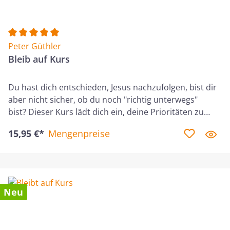
wirken zu sehen.
Durchschnittliche Bewertung von 5 von 5 Sternen
Peter Güthler
Bleib auf Kurs
Du hast dich entschieden, Jesus nachzufolgen, bist dir
aber nicht sicher, ob du noch "richtig unterwegs"
bist? Dieser Kurs lädt dich ein, deine Prioritäten zu
überprüfen. In zehn Lektionen nimmst du zentrale
15,95 €*
Mengenpreise
Lebensbereiche unter die Lupe, wie deine Beziehung
zu Gott und zu anderen Menschen, deinen Dienst in
der Gemeinde, deinen Beruf und deinen
Lebensstandard. Als verlässlicher Kompass hilft dir die
Bibel dabei, dich neu auf das Ziel auszurichten, das
Neu
Gott mit dir hat. Peter Güthler (*1966) ist verheiratet
und Vater von zwei erwachsenen Kindern. Er lebt im
Allgäu, arbeitet bei einem internationalen