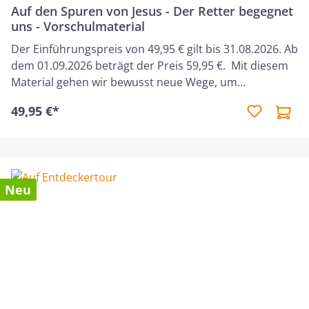
Auf den Spuren von Jesus - Der Retter begegnet
uns - Vorschulmaterial
Der Einführungspreis von 49,95 € gilt bis 31.08.2026. Ab
dem 01.09.2026 beträgt der Preis 59,95 €. Mit diesem
Material gehen wir bewusst neue Wege, um
Vorschulkinder ihrem Entwicklungsstand
49,95 €*
entsprechend zu fördern, – ohne sie zu überfordern.
Es umfasst 6 Themen-Einheiten. Jede Einheit besteht
aus einer biblischen Geschichte (1. Lektion) und einer
praktischen Umsetzung (Folgelektion), die den Kindern
zeigt, wie sich der Leitgedanke in ihrem Alltag
Neu
anwenden lässt. Das modulare Prinzip der Bausteine
(Bibelvers, Spiele, Bastelarbeiten, Snack und Lieder)
unterstützt Sie bei der gezielten Planung. Jede Einheit
bietet einen Pool an Möglichkeiten und Ideen, aus
denen Sie für Ihre Gruppe geeignete Vorschläge
wählen können. Jeder Baustein dient zur Festigung und
Vertiefung und wird mit einem Icon dargestellt, das Sie