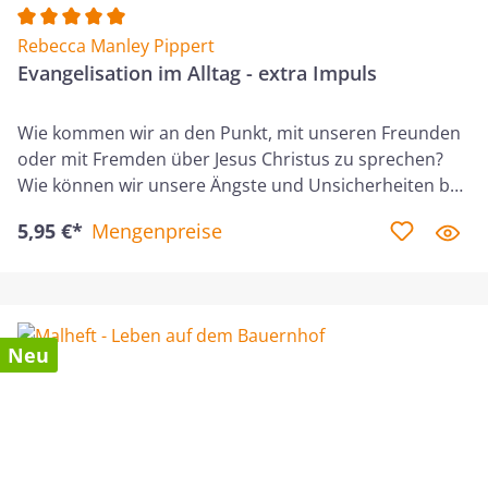
Durchschnittliche Bewertung von 5 von 5 Sternen
Rebecca Manley Pippert
Evangelisation im Alltag - extra Impuls
Wie kommen wir an den Punkt, mit unseren Freunden
oder mit Fremden über Jesus Christus zu sprechen?
Wie können wir unsere Ängste und Unsicherheiten bei
der Evangelisation überwinden? Dieser Kurs besteht
5,95 €*
Mengenpreise
aus zwölf Lektionen, in denen wir in der Bibel Beispiele
aus dem Leben Jesu und der frühen Gemeinde
ansehen. Sie lehren uns, wie man das Evangelium klar
und kreativ weitergibt. Viele Christen finden Gründe,
das Evangelium nicht weiterzugeben. Evangelisation
Neu
wirkt einschüchternd, doch sie kann eine natürliche,
spannende Lebensweise sein. Dieser Bibelkurs zeigt
kreative Wege, das Evangelium im Alltag
weiterzugeben. Entdecke praktische Ideen, die dich
ermutigen.