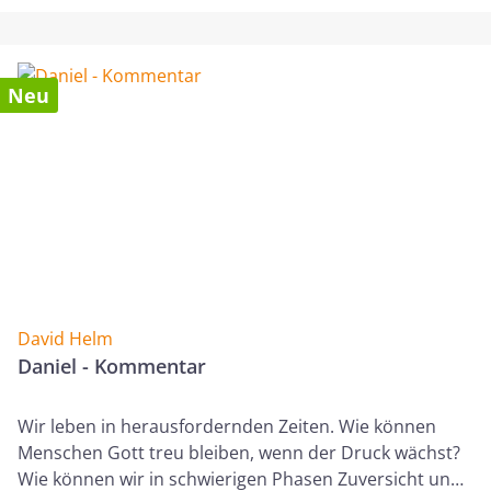
sowie die Feinmotorik fördern. Das Heft eignet sich
hervorragend für Zuhause, den Kindergarten, die
Vorschule oder als sinnvolle Beschäftigung für
Unterwegs. Die fröhlichen Illustrationen motivieren
Neu
Kinder zum Mitmachen und sorgen für viele Stunden
Malspaß. Durch die abwechslungsreichen Motive wird
das Lernen des Alphabets zu einem unterhaltsamen
Erlebnis.
David Helm
Daniel - Kommentar
Wir leben in herausfordernden Zeiten. Wie können
Menschen Gott treu bleiben, wenn der Druck wächst?
Wie können wir in schwierigen Phasen Zuversicht und