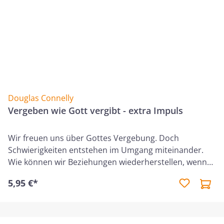
Douglas Connelly
Vergeben wie Gott vergibt - extra Impuls
Wir freuen uns über Gottes Vergebung. Doch
Schwierigkeiten entstehen im Umgang miteinander.
Wie können wir Beziehungen wiederherstellen, wenn
wir andere verletzt haben? Wie gehen wir mit unserer
5,95 €*
Wut um, wenn uns jemand zurückweist? Dieser Kurs
unterstützt uns bei der Suche nach Antworten auf
diese Fragen.