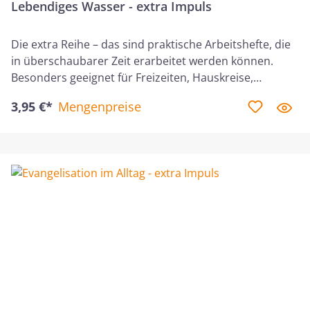
Lebendiges Wasser - extra Impuls
Die extra Reihe – das sind praktische Arbeitshefte, die
in überschaubarer Zeit erarbeitet werden können.
Besonders geeignet für Freizeiten, Hauskreise,
Jugendstunden etc.Jesus möchte, dass Menschen zu
3,95 €*
Mengenpreise
ihm kommen und das ewige Leben kennenlernen. In
Johannes 4 begegnet er einer Frau am Jakobsbrunnen.
Aus dieser Begebenheit lernen wir: Jesus nachzufolgen
bedeutet, die Gabe Gottes zu empfangen – das
lebendige Wasser –, und Gott in Geist und Wahrheit
anzubeten.