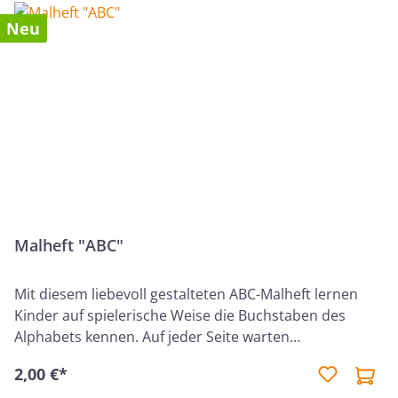
Neu
Malheft "ABC"
Mit diesem liebevoll gestalteten ABC-Malheft lernen
Kinder auf spielerische Weise die Buchstaben des
Alphabets kennen. Auf jeder Seite warten
abwechslungsreiche Motive, die ausgemalt werden
2,00 €*
können und gleichzeitig die Kreativität, Konzentration