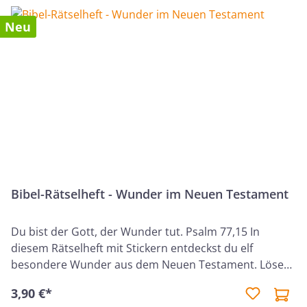
Neu
Bibel-Rätselheft - Wunder im Neuen Testament
Du bist der Gott, der Wunder tut. Psalm 77,15 In
diesem Rätselheft mit Stickern entdeckst du elf
besondere Wunder aus dem Neuen Testament. Löse
knifflige Aufgaben und lerne die Bibel besser
3,90 €*
kennen. Altersempfehlung: Ideal für Kinder im Alter