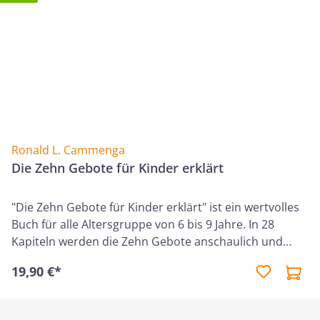
Ronald L. Cammenga
Die Zehn Gebote für Kinder erklärt
"Die Zehn Gebote für Kinder erklärt" ist ein wertvolles
Buch für alle Altersgruppe von 6 bis 9 Jahre. In 28
Kapiteln werden die Zehn Gebote anschaulich und
praktisch erklärt. Jedes Kapitel erstreckt sich über zwei
19,90 €*
Seiten und enthält ansprechende Illustrationen.
Zudem enthält jedes Kapitel einen Lernvers,
Diskussionsfragen und passende Liedvorschläge. Die