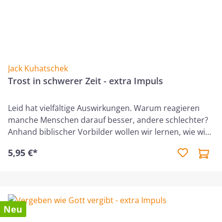
Jack Kuhatschek
Trost in schwerer Zeit - extra Impuls
Leid hat vielfältige Auswirkungen. Warum reagieren
manche Menschen darauf besser, andere schlechter?
Anhand biblischer Vorbilder wollen wir lernen, wie wir
Gottes Trost und Kraft in schweren Zeiten empfangen
5,95 €*
können. Und wir betrachten das größte Beispiel für
Sieg im Leiden: den Herrn selbst.
Neu