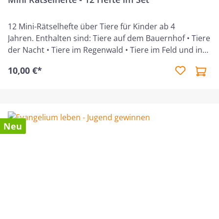
12 Mini-Rätselhefte über Tiere für Kinder ab 4
Jahren. Enthalten sind: Tiere auf dem Bauernhof • Tiere
der Nacht • Tiere im Regenwald • Tiere im Feld und in
der Steppe • Tiere im Meer • Tiere in der Wüste • Tiere
10,00 €*
im Gebirge • Tiere im Wald • Tiere in Asien • Tiere in
Australien • Tiere in Teichen und Flüssen • Tiere in der
Arktis und Antarktis
Neu