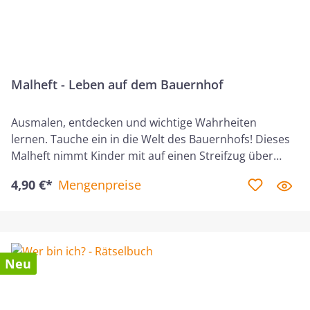
Malheft - Leben auf dem Bauernhof
Ausmalen, entdecken und wichtige Wahrheiten
lernen. Tauche ein in die Welt des Bauernhofs! Dieses
Malheft nimmt Kinder mit auf einen Streifzug über
Wiesen und Felder bis hin in den Stall. Sie treffen auf
4,90 €*
Mengenpreise
muntere Kühe, neugierige Hühner und fröhliche
Bauernhofkinder. Jede Doppelseite enthält ein
Ausmalbild und einen Bibelvers. Die Verse greifen
wichtige Themen aus dem Alltag der Kinder auf: Es
geht um ihren Charakter und ihr Herz, darum, auf
Neu
Gottes Wort zu hören und Ihm zu vertrauen, um
Gottes Güte und ihren Umgang mit anderen, um Fleiß
und Gehorsam. So bietet dieses Malheft ganz