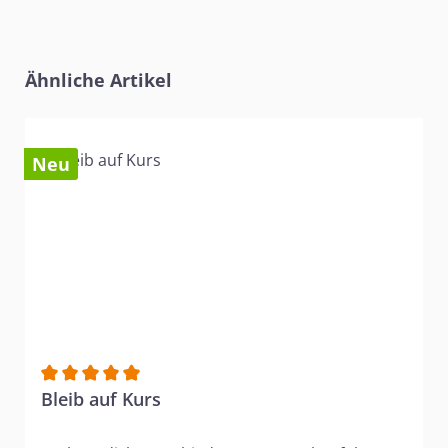
Produktgalerie überspringen
Ähnliche Artikel
Neu
Durchschnittliche Bewertung von 5 von 5 Sternen
Bleib auf Kurs