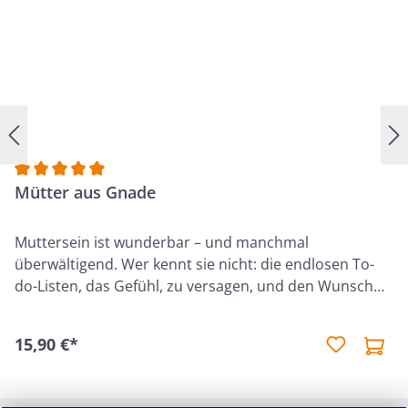
Durchschnittliche Bewertung von 5 von 5 Sternen
Mütter aus Gnade
Muttersein ist wunderbar – und manchmal
überwältigend. Wer kennt sie nicht: die endlosen To-
do-Listen, das Gefühl, zu versagen, und den Wunsch
nach mehr Freude im Alltag?Wir Frauen brauchen
mehr als nur gute Ratschläge: Wir brauchen Gottes
15,90 €*
Perspektive. Dieses Buch lädt dich ein, den biblischen
Schatz aus Titus 2 neu zu entdecken – ganz praktisch
und mitten im Alltag. Mit ehrlichen Einblicken,