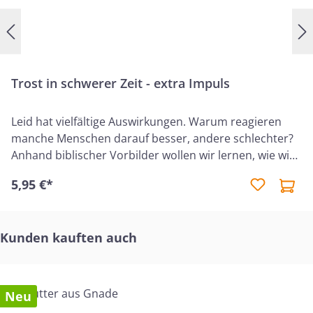
Trost in schwerer Zeit - extra Impuls
Leid hat vielfältige Auswirkungen. Warum reagieren
manche Menschen darauf besser, andere schlechter?
Anhand biblischer Vorbilder wollen wir lernen, wie wir
Gottes Trost und Kraft in schweren Zeiten empfangen
5,95 €*
können. Und wir betrachten das größte Beispiel für
Sieg im Leiden: den Herrn selbst.
Produktgalerie überspringen
Kunden kauften auch
Neu