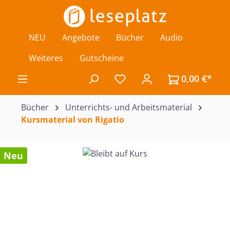
Zum Hauptinhalt springen
NEU
Angebote
Bücher
Audio
Weiteres
Gutscheine
0,00 €*
Du hast 0 Produkte auf de
Bücher
Unterrichts- und Arbeitsmaterial
Kursmaterial von Rigatio
Bildergalerie überspringen
Neu