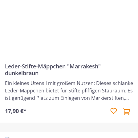
Leder-Stifte-Mäppchen "Marrakesh"
dunkelbraun
Ein kleines Utensil mit großem Nutzen: Dieses schlanke
Leder-Mäppchen bietet für Stifte pfiffigen Stauraum. Es
ist genügend Platz zum Einlegen von Markierstiften,
Fineliner und Lineal. Aus wertigem Leder in Handarbeit
17,90 €*
gefertigt ist dieses Mäppchen darüber hinaus ein
ansprechendes Unikat. Das elastische Gummiband
sorgt dafür, dass das Etui vielseitig einsetzbar ist, sei
es an Büchern, Tablets oder Ordnern. Damit ist man,