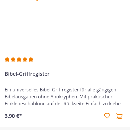
Verstehen-Anwenden gegliedert. Das Notizbuch
"Meine BibelNotizen" als preiswerte und im smart-
schlichten Kartondesign gestaltete
Ringbuchausgabe. Neuauflage 2025
Durchschnittliche Bewertung von 5 von 5 Sternen
Bibel-Griffregister
Ein universelles Bibel-Griffregister für alle gängigen
Bibelausgaben ohne Apokryphen. Mit praktischer
Einklebeschablone auf der Rückseite.Einfach zu kleben,
gute Qualität, schönes Design, zu einem erstaunlichen
3,90 €*
Preis. - sofortige Übersicht über die biblischen Bücher -
schnelles Auffinden der gesuchten Bibelstellen -