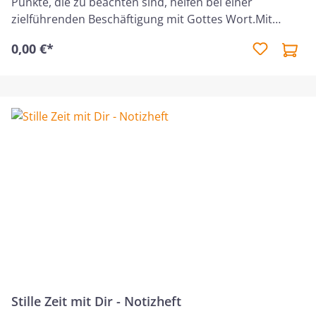
Punkte, die zu beachten sind, helfen bei einer
zielführenden Beschäftigung mit Gottes Wort.Mit
Anstreichsystem - ein idealer Begleiter für deiner Bibel!
0,00 €*
Bete - Lies - Denke - Antworte - Handle Kann reichlich
zum Weitergeben bestellt werden!
Stille Zeit mit Dir - Notizheft