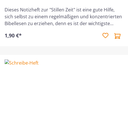
Dieses Notizheft zur "Stillen Zeit" ist eine gute Hilfe,
sich selbst zu einem regelmäßigen und konzentrierten
Bibellesen zu erziehen, denn es ist der wichtigste
Termin des Tages.Pro Seite ist Platz für ein Tag, wobei
1,90 €*
nach der Kernaussage des Textes, Gedanken und
Fragen zum Text, Was mir wichtig wurde und Was ich
praktisch umsetzen möchte gefragt wird.Auf den
ersten Seiten werden praktische Tipps und
Denkanstöße für eine fruchtbare "Stille Zeit" mit dem
Herrn gegeben.