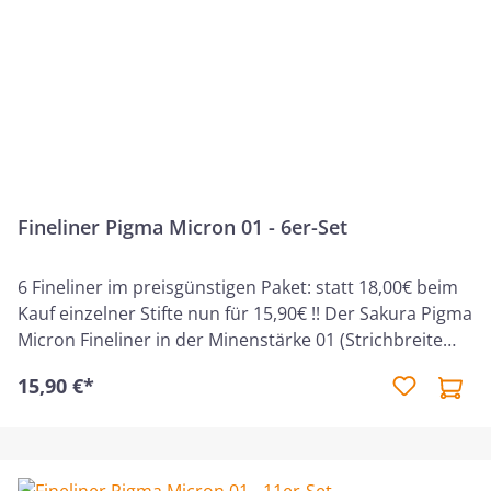
Fineliner Pigma Micron 01 - 6er-Set
6 Fineliner im preisgünstigen Paket: statt 18,00€ beim
Kauf einzelner Stifte nun für 15,90€ !! Der Sakura Pigma
Micron Fineliner in der Minenstärke 01 (Strichbreite
0,25 mm) ist ein professioneller Fineliner mit
15,90 €*
archivbeständiger Pigma-Tinte, der für präzise Linien,
gleichbleibende Details und saubere kreative Arbeiten
entwickelt wurde. Die Tinte ist wasserfest, farbecht und
schnelltrocknend und schlägt nicht durch das Papier