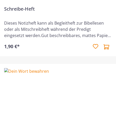
Schreibe-Heft
Dieses Notizheft kann als Begleitheft zur Bibellesen
oder als Mitschreibheft während der Predigt
eingesetzt werden.Gut beschreibbares, mattes Papier,
mit einem 5 mm Punktraster, markanten Seitenzahlen
1,90 €*
und anspornenden Bibelversen (alle 6 Seiten)."Gnade
und Treue werden dich nicht verlassen! Binde sie um
deinen Hals, schreibe sie auf die Tafel deines Herzens!"
Sprüche 3,3