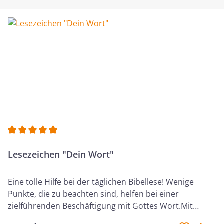
verlängerte Klebekanten schützen vor Einreißen der
Seiten
Durchschnittliche Bewertung von 5 von 5 Sternen
Lesezeichen "Dein Wort"
Eine tolle Hilfe bei der täglichen Bibellese! Wenige
Punkte, die zu beachten sind, helfen bei einer
zielführenden Beschäftigung mit Gottes Wort.Mit
Anstreichsystem - ein idealer Begleiter für deiner Bibel!