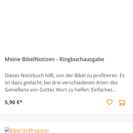
Meine BibelNotizen - Ringbuchausgabe
Dieses Notizbuch hilft, von der Bibel zu profitieren. Es
ist dazu gedacht, bei drei verschiedenen Arten des
Genießens von Gottes Wort zu helfen: Einfaches
Bibellesen, vertieftes Bibelstudium und Hören von
5,90 €*
Predigten, Vorträgen, Bibelstunden usw.Eine Einleitung
hilft, so an die Bibel heranzugehen, wie Jesus es selbst
gelehrt hat: wir sollen sein Wort hören, verstehen und
tun. Deshalb sind die Doppelseiten nach dem
einfachen und biblischem Schema Entdecken-