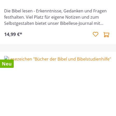
Die Bibel lesen - Erkenntnisse, Gedanken und Fragen
festhalten. Viel Platz für eigene Notizen und zum
Selbstgestalten bietet unser Bibellese-Journal mit
punktierten Seiten. Ein hilfreicher Begleiter für die
14,99 €*
persönliche Zeit mit Gott und eine ideale Ergänzung zu
unseren Bibellesezeitschriften. Mit viel Freiraum und
wertvollen Tipps, die die tägliche Begegnung mit
Gottes Wort greifbar und bleibend machen
können.FlexcoverLeineneinband mit
Neu
LesebändchenGummizug und Stiftschlaufepunktierte
s/w Seitenmit Bibelverse und Zitate