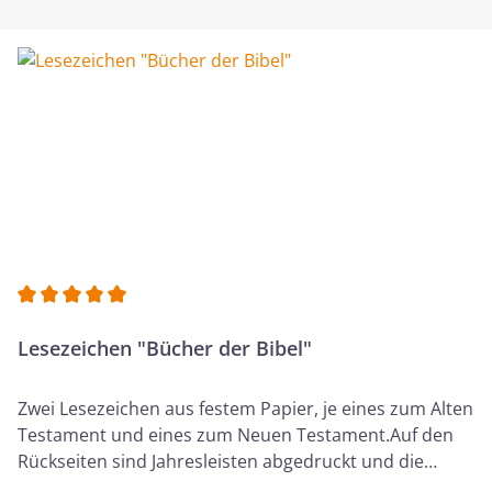
entwickelt wurde. Die Tinte ist wasserfest, farbecht und
schnelltrocknend und schlägt nicht durch das Papier
durch. Auch aufgrund der feinen, metallverstärkten
Spitze eignet sich der Fineliner hervorragend für Bibel-
Notizen oder zum Unterstreichen in der Bibel und
weiteren Büchern. Merkmale:Pigmenttinte auf
Wasserbasiswasserfest und
lichtbeständigfarbechtschnelltrocknend und
ausblutungsfreischlägt nicht durch das Papier
durchmetallverstärkte, stabile Spitze Folgende Farben
sind im Set enthalten: Schwarz, Rot, Blau, Grün, Braun,
Lila, Orange, Rosa, Dunkelgrau, Sepia, Hellgrau
Durchschnittliche Bewertung von 5 von 5 Sternen
Lesezeichen "Bücher der Bibel"
Zwei Lesezeichen aus festem Papier, je eines zum Alten
Testament und eines zum Neuen Testament.Auf den
Rückseiten sind Jahresleisten abgedruckt und die
ungefähren Verfassungszeiten der Bücher der Bibel