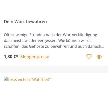
Dein Wort bewahren
Oft ist wenige Stunden nach der Wortverkündigung
das meiste wieder vergessen. Wie können wir es
schaffen, das Gehörte zu bewahren und auch danach
zu handeln? Eine bewährte Methode ist das
1,80 €*
Mengenpreise
Aufschreiben. Dieses Notizheft ist eine gute Hilfe um
wichtig gewordene Gedanken festzuhalten und später
wieder nachschlagen zu können. Gut beschreibbares,
mattes Papier, mit einem 6 mm Punktraster. Das
kompakte und schlanke Format passt gut in jede
Bibel.Neuauflage 2023