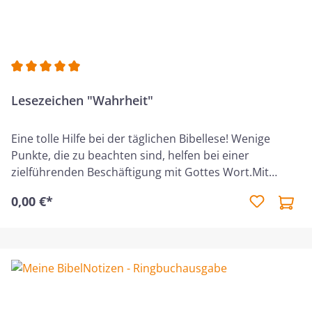
Durchschnittliche Bewertung von 5 von 5 Sternen
Lesezeichen "Wahrheit"
Eine tolle Hilfe bei der täglichen Bibellese! Wenige
Punkte, die zu beachten sind, helfen bei einer
zielführenden Beschäftigung mit Gottes Wort.Mit
Anstreichsystem - ein idealer Begleiter für deiner Bibel!
0,00 €*
Bete - Lies - Denke - Antworte - Handle Kann reichlich
zum Weitergeben bestellt werden!