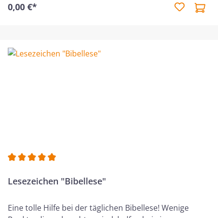
0,00 €*
eingetragen.Eine schöne Hilfe, um einen Überblick zu
bekommen. Kann reichlich zum Weitergeben bestellt
werden!
Durchschnittliche Bewertung von 5 von 5 Sternen
Lesezeichen "Bibellese"
Eine tolle Hilfe bei der täglichen Bibellese! Wenige