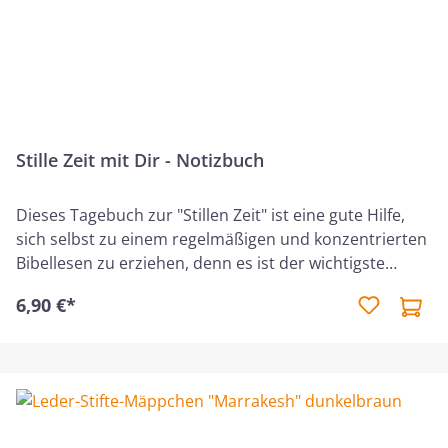
Stille Zeit mit Dir - Notizbuch
Dieses Tagebuch zur "Stillen Zeit" ist eine gute Hilfe,
sich selbst zu einem regelmäßigen und konzentrierten
Bibellesen zu erziehen, denn es ist der wichtigste
Termin des Tages. Pro Seite ist Platz für ein Tag, in der
6,90 €*
nach der Kernaussage des Textes gefragt wird. Auf den
Innenseiten des Umschlags werden praktische Tipps
und Denkanstöße für eine fruchtbare "Stille Zeit" mit
dem Herrn gegeben.