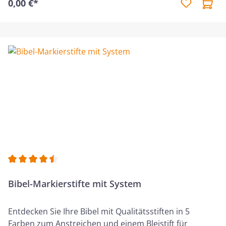
0,00 €*
Bete - Lies - Denke - Antworte - Handle Kann reichlich
zum Weitergeben bestellt werden!
Durchschnittliche Bewertung von 4.5 von 5 Sternen
Bibel-Markierstifte mit System
Entdecken Sie Ihre Bibel mit Qualitätsstiften in 5
Farben zum Anstreichen und einem Bleistift für