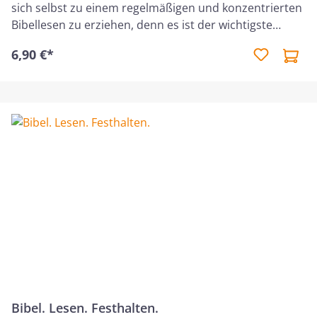
sich selbst zu einem regelmäßigen und konzentrierten
Bibellesen zu erziehen, denn es ist der wichtigste
Termin des Tages. Pro Seite ist Platz für ein Tag, in der
6,90 €*
nach der Kernaussage des Textes gefragt wird. Auf den
Innenseiten des Umschlags werden praktische Tipps
und Denkanstöße für eine fruchtbare "Stille Zeit" mit
dem Herrn gegeben.
Bibel. Lesen. Festhalten.