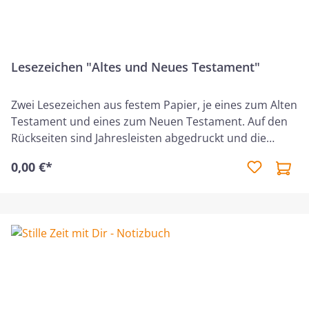
Lesezeichen "Altes und Neues Testament"
Zwei Lesezeichen aus festem Papier, je eines zum Alten
Testament und eines zum Neuen Testament. Auf den
Rückseiten sind Jahresleisten abgedruckt und die
ungefähren Leb- und Ereigniszeiten zu verschiedenen
0,00 €*
biblischen Personen eingetragen. Eine schöne Hilfe,
um einen Überblick zu bekommen. Kann reichlich zum
Weitergeben bestellt werden!