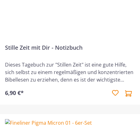
Stille Zeit mit Dir - Notizbuch
Dieses Tagebuch zur "Stillen Zeit" ist eine gute Hilfe,
sich selbst zu einem regelmäßigen und konzentrierten
Bibellesen zu erziehen, denn es ist der wichtigste
Termin des Tages.Pro Seite ist Platz für ein Tag, wobei
6,90 €*
nach der Kernaussage des Textes, Gedanken und
Fragen zum Text, Was mir wichtig wurde und Was ich
praktisch umsetzen möchte gefragt wird. Auf den
Innenseiten des Umschlags werden praktische Tipps
und Denkanstöße für eine fruchtbare "Stille Zeit" mit
dem Herrn gegeben.