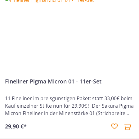
durch. Auch aufgrund der feinen, metallverstärkten
Spitze eignet sich der Fineliner hervorragend für Bibel-
Notizen oder zum Unterstreichen in der Bibel und
weiteren Büchern. Merkmale:Pigmenttinte auf
Wasserbasiswasserfest und
lichtbeständigfarbechtschnelltrocknend und
ausblutungsfreischlägt nicht durch das Papier
durchmetallverstärkte, stabile Spitze Folgende Farben
sind im Set enthalten: Schwarz, Rot, Blau, Grün, Braun,
Lila
Fineliner Pigma Micron 01 - 11er-Set
11 Fineliner im preisgünstigen Paket: statt 33,00€ beim
Kauf einzelner Stifte nun für 29,90€ !! Der Sakura Pigma
Micron Fineliner in der Minenstärke 01 (Strichbreite
0,25 mm) ist ein professioneller Fineliner mit
29,90 €*
archivbeständiger Pigma-Tinte, der für präzise Linien,
gleichbleibende Details und saubere kreative Arbeiten