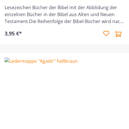
Lesezeichen Bücher der Bibel mit der Abblidung der
einzelnen Bücher in der Bibel aus Alten und Neuen
Testament.Die Reihenfolge der Bibel-Bücher wird nach
der Einteilung der Lutherbibeln angegeben
3,95 €*
(Hebräer-/Jakobusbrief nach
Petrus-/Johannesbriefen), welche abweichend zu
Elberfelder- oder Schlachter-Bibeln sind.Praktischer
10er-Pack:Material: kräftiges, kaschiertes Papier Größe:
5 x 21 cm 1 Pack = 10 Stück verpackt in passender
Schachtel