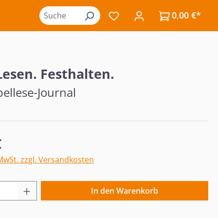
0,00 €*
Du hast 0 Produkte auf de
Lesen. Festhalten.
ellese-Journal
eis:
€
 MwSt. zzgl. Versandkosten
 Anzahl: Gib den gewünschten Wert ein o
In den Warenkorb