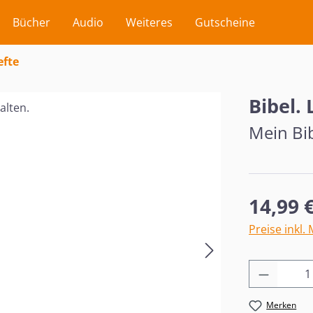
Bücher
Audio
Weiteres
Gutscheine
efte
Bibel. 
Mein Bib
Regulärer Pr
14,99 
Preise inkl.
Produkt
Merken