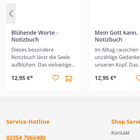
Blühende Worte -
Mein Gott kann. 
Notizbuch
Notizbuch
Dieses besondere
Im Alltag rauschen
Notizbuch lässt die Seele
unzählige Gedanke
aufblühen. Das vielseitige
unseren Kopf. Das
Punkteraster bietet Raum
wunderschön gesta
12,95 €*
12,95 €*
für Erlebnisse, Ideen,
Notizbuch bietet di
Gedanken und Gebete.
stilvolle Methode,
Inspirierende Bibelverse
deine Ideen, Gedan
und Zitate laden zum
Erlebnisse und Not
Innehalten ein. Filigrane
festzuhalten, bevor
Kalligrafie von Jeannette
Vergessenheit gera
Service-Hotline
Shop Serv
Mokosch verleiht den
ist liniert, enthält 1
Seiten eine edle Note. Mit
geschmackvoll gest
Kontakt
02354 7065400
Gummiband und
Bibelverse, hat ein