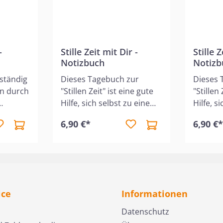
-
Stille Zeit mit Dir -
Stille Z
Notizbuch
Notizb
 ständig
Dieses Tagebuch zur
Dieses 
n durch
"Stillen Zeit" ist eine gute
"Stillen
Hilfe, sich selbst zu einem
Hilfe, s
ltete
regelmäßigen und
regelm
6,90 €*
6,90 €
r eine
konzentrierten Bibellesen
konzent
 um
zu erziehen, denn es ist
zu erzie
ken,
der wichtigste Termin des
der wic
izen
Tages. Pro Seite ist Platz
Tages.Pr
 sie in
für ein Tag, in der nach der
für zwe
ten. Es
Kernaussage des Textes
der >G
ice
Informationen
2
gefragt wird. Auf den
Fragen 
altete
Innenseiten des
wichtig
Datenschutz
Umschlags werden
ich pra