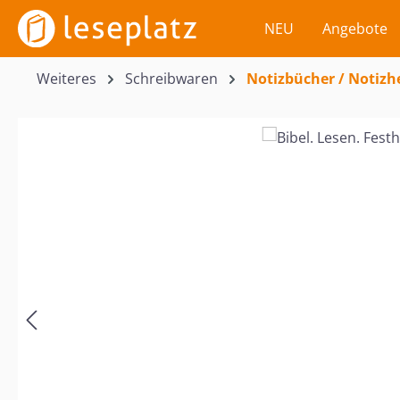
m Hauptinhalt springen
Zur Suche springen
Zur Hauptnavigation springen
NEU
Angebote
Weiteres
Schreibwaren
Notizbücher / Notizh
Bildergalerie überspringen