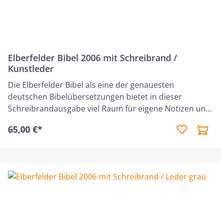
Elberfelder Bibel 2006 mit Schreibrand /
Kunstleder
Die Elberfelder Bibel als eine der genauesten
deutschen Bibelübersetzungen bietet in dieser
Schreibrandausgabe viel Raum für eigene Notizen und
Anmerkungen. Der einspaltig gesetzte Bibeltext
65,00 €*
ermöglicht einen guten Lesefluss. Der Einband aus
Kunsteder macht diese Bibel zu einem treuen Begleiter
und zu einer hochwertigen Geschenkidee. Die
Neuauflagen der Schreibrandausgabe kommen nun im
beliebten handlichen Standardformat. Zusätzlich
verfügt diese Edition über einen 37 mm breiten
Schreibrand, der Raum für eigene Anmerkungen und
Gedanken lässt. Auch durch das klare Schriftbild und