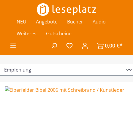
Zum Hauptinhalt springen
NEU
Angebote
Bücher
Audio
Weiteres
Gutscheine
0,00 €*
Du hast 0 Produkte auf de