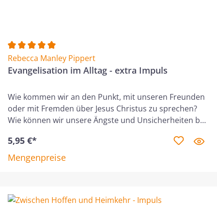
Durchschnittliche Bewertung von 5 von 5 Sternen
Rebecca Manley Pippert
Evangelisation im Alltag - extra Impuls
Wie kommen wir an den Punkt, mit unseren Freunden
oder mit Fremden über Jesus Christus zu sprechen?
Wie können wir unsere Ängste und Unsicherheiten bei
der Evangelisation überwinden? Dieser Kurs besteht
5,95 €*
aus zwölf Lektionen, in denen wir in der Bibel Beispiele
aus dem Leben Jesu und der frühen Gemeinde
Mengenpreise
ansehen. Sie lehren uns, wie man das Evangelium klar
und kreativ weitergibt. Viele Christen finden Gründe,
das Evangelium nicht weiterzugeben. Evangelisation
wirkt einschüchternd, doch sie kann eine natürliche,
spannende Lebensweise sein. Dieser Bibelkurs zeigt