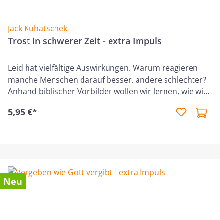
Jack Kuhatschek
Trost in schwerer Zeit - extra Impuls
Leid hat vielfältige Auswirkungen. Warum reagieren
manche Menschen darauf besser, andere schlechter?
Anhand biblischer Vorbilder wollen wir lernen, wie wir
Gottes Trost und Kraft in schweren Zeiten empfangen
5,95 €*
können. Und wir betrachten das größte Beispiel für
Sieg im Leiden: den Herrn selbst.
Neu