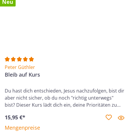
Neu
Durchschnittliche Bewertung von 5 von 5 Sternen
Peter Güthler
Bleib auf Kurs
Du hast dich entschieden, Jesus nachzufolgen, bist dir
aber nicht sicher, ob du noch "richtig unterwegs"
bist? Dieser Kurs lädt dich ein, deine Prioritäten zu
überprüfen. In zehn Lektionen nimmst du zentrale
15,95 €*
Lebensbereiche unter die Lupe, wie deine Beziehung
zu Gott und zu anderen Menschen, deinen Dienst in
Mengenpreise