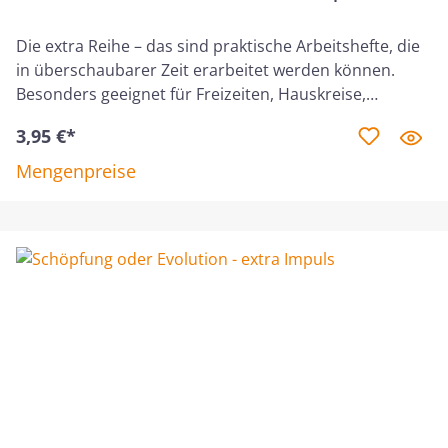
Die extra Reihe – das sind praktische Arbeitshefte, die
in überschaubarer Zeit erarbeitet werden können.
Besonders geeignet für Freizeiten, Hauskreise,
Jugendstunden etc. Wenn wir das Leben des Paulus
3,95 €*
betrachten, fragen wir uns, wie ein einzelner Mann so
viel leisten konnte. In diesem Kurs lernen wir einige der
Mengenpreise
Mitarbeiter kennen, die Gott helfend an seine Seite
stellte. Ein Blick auf ihr Leben wird uns alle in der
Nachfolge ermutigen und anspornen.