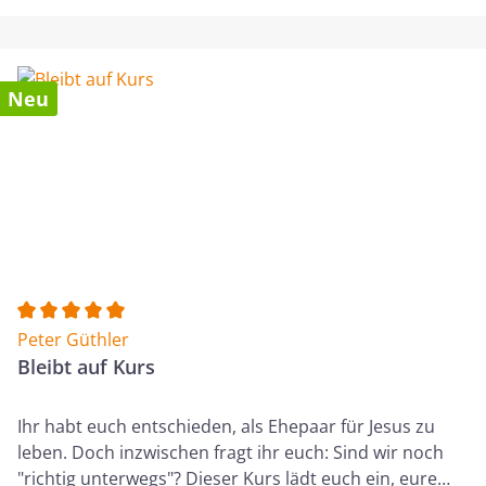
der Gemeinde, deinen Beruf und deinen
Lebensstandard. Als verlässlicher Kompass hilft dir die
Bibel dabei, dich neu auf das Ziel auszurichten, das
Gott mit dir hat. Peter Güthler (*1966) ist verheiratet
Neu
und Vater von zwei erwachsenen Kindern. Er lebt im
Allgäu, arbeitet bei einem internationalen
Elektronikkonzern und ist als Autor und Referent tätig.
Durchschnittliche Bewertung von 5 von 5 Sternen
Peter Güthler
Bleibt auf Kurs
Ihr habt euch entschieden, als Ehepaar für Jesus zu
leben. Doch inzwischen fragt ihr euch: Sind wir noch
"richtig unterwegs"? Dieser Kurs lädt euch ein, eure