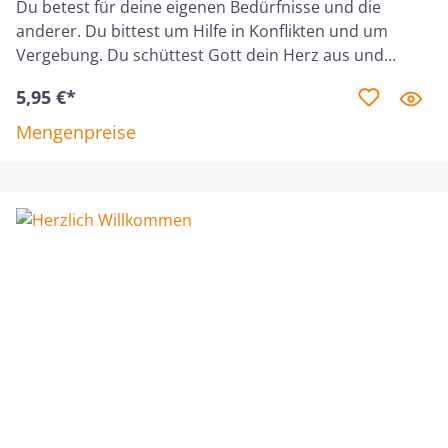
Gemeindebau (TMG) in Salzburg mit.
Du betest für deine eigenen Bedürfnisse und die
anderer. Du bittest um Hilfe in Konflikten und um
Vergebung. Du schüttest Gott dein Herz aus und
wünschst dir Wegweisung. Anhand der Gebete von
5,95 €*
Männern und Frauen in der Bibel gewinnst du neue
Einsichten darüber, warum, was und wie du beten
Mengenpreise
solltest. Du wirst das Abenteuer des Gebets noch
intensiver erleben.