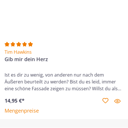
deine persönliche Anbetung und Nachfolge. Mach
diesen Kurs allein oder in einer Gruppe. Lerne, wie du
als sündiger Mensch einem heiligen Gott so nahen
kannst, wie er es möchte.
Durchschnittliche Bewertung von 5 von 5 Sternen
Tim Hawkins
Gib mir dein Herz
Ist es dir zu wenig, von anderen nur nach dem
Äußeren beurteilt zu werden? Bist du es leid, immer
eine schöne Fassade zeigen zu müssen? Willst du als
Christ echt sein, ohne anderen etwas vorzuspielen?
14,95 €*
Dann solltest du diesen Kurs machen! Jugendliche
erfahren in diesem Kurs, wie sie sich im Glauben und
Mengenpreise
Charakter weiterentwickeln und wachsen können. Es
geht u. a. um Themen wie kraftvolles Beten,