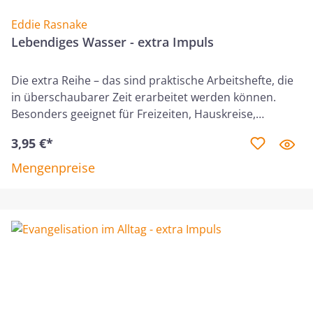
Eddie Rasnake
Lebendiges Wasser - extra Impuls
Die extra Reihe – das sind praktische Arbeitshefte, die
in überschaubarer Zeit erarbeitet werden können.
Besonders geeignet für Freizeiten, Hauskreise,
Jugendstunden etc.Jesus möchte, dass Menschen zu
3,95 €*
ihm kommen und das ewige Leben kennenlernen. In
Johannes 4 begegnet er einer Frau am Jakobsbrunnen.
Mengenpreise
Aus dieser Begebenheit lernen wir: Jesus nachzufolgen
bedeutet, die Gabe Gottes zu empfangen – das
lebendige Wasser –, und Gott in Geist und Wahrheit
anzubeten.