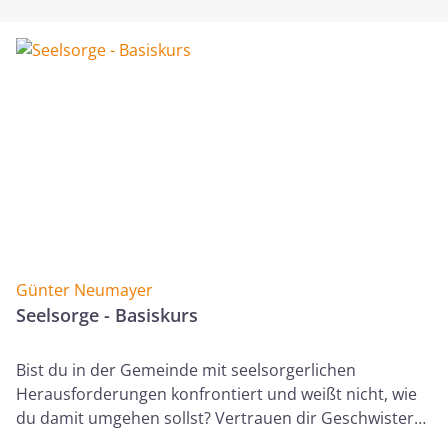
Glaubensüberzeugungen festhalten und gleichzeitig
Voraussetzungen schaffen können, um in gutem
Kontakt zu ihren Kindern zu bleiben. Es geht um
folgende Fragen: • Bin ich ein gescheiterter Christ,
wenn es in meiner Familie kriselt? • Was kann ich tun,
damit Kinder auf dem Weg des Glaubens bleiben? •
Wie verhalte ich mich, wenn unsere Kinder andere
Wege gehen? Der Kurs ist besonders geeignet für
betroffene Eltern sowie für Seelsorger und
Gemeindemitarbeiter.
Günter Neumayer
Seelsorge - Basiskurs
Bist du in der Gemeinde mit seelsorgerlichen
Herausforderungen konfrontiert und weißt nicht, wie
du damit umgehen sollst? Vertrauen dir Geschwister
ihre Sorgen an und du fragst dich, wie du reagieren