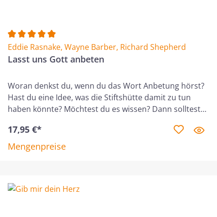
Durchschnittliche Bewertung von 5 von 5 Sternen
Eddie Rasnake
,
Wayne Barber
,
Richard Shepherd
Lasst uns Gott anbeten
Woran denkst du, wenn du das Wort Anbetung hörst?
Hast du eine Idee, was die Stiftshütte damit zu tun
haben könnte? Möchtest du es wissen? Dann solltest
du diesen Kurs machen! Fünfzig Kapitel der Bibel im
17,95 €*
Alten und Neuen Testament handeln von der
Stiftshütte. Das zeigt die Bedeutung, die dieses Zelt in
Mengenpreise
der Wüste im Plan Gottes hat. An dieser
Gegenstandslektion erkennen wir, wie Gott angebetet
werden möchte. In diesem Kurs lernst du in 12
Lektionen etwas über … • den Aufbau und die
Gegenstände der Stiftshütte, • das Priestertum und
den Opferdienst, • das wahre Opfer – Jesus Christus, •