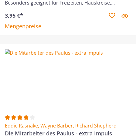
Übersetzung.
Besonders geeignet für Freizeiten, Hauskreise,
Jugendstunden etc. Wenn wir uns mit Timotheus
3,95 €*
beschäftigen und ansehen, wie Paulus ihn lehrte und
begleitete, erhalten wir einige wichtige Lektionen
Mengenpreise
darüber, wie wir durch das Beispiel anderer für unsere
eigene Nachfolge lernen und in Christus wachsen
können.
Durchschnittliche Bewertung von 4 von 5 Sternen
Eddie Rasnake
,
Wayne Barber
,
Richard Shepherd
Die Mitarbeiter des Paulus - extra Impuls