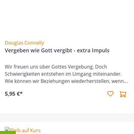
Douglas Connelly
Vergeben wie Gott vergibt - extra Impuls
Wir freuen uns über Gottes Vergebung. Doch
Schwierigkeiten entstehen im Umgang miteinander.
Wie können wir Beziehungen wiederherstellen, wenn
wir andere verletzt haben? Wie gehen wir mit unserer
5,95 €*
Wut um, wenn uns jemand zurückweist? Dieser Kurs
unterstützt uns bei der Suche nach Antworten auf
diese Fragen.