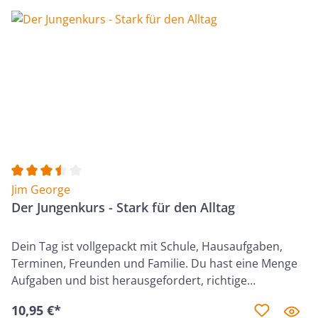
Begeisterung im Glauben, ein reines Herz bewahren,
ein positiver Mensch sein. Dieser Kurs will dir helfen,
der Mensch zu werden, der du in Gottes Augen sein
sollst.
Durchschnittliche Bewertung von 3.5 von 5 Sternen
Jim George
Der Jungenkurs - Stark für den Alltag
Dein Tag ist vollgepackt mit Schule, Hausaufgaben,
Terminen, Freunden und Familie. Du hast eine Menge
Aufgaben und bist herausgefordert, richtige
Entscheidungen zu treffen - aber wie macht man das?
10,95 €*
Woran orientiert man sich dabei? Das erfährst du in