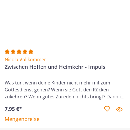
kreative Wege, das Evangelium im Alltag
weiterzugeben. Entdecke praktische Ideen, die dich
ermutigen.
Durchschnittliche Bewertung von 5 von 5 Sternen
Nicola Vollkommer
Zwischen Hoffen und Heimkehr - Impuls
Was tun, wenn deine Kinder nicht mehr mit zum
Gottesdienst gehen? Wenn sie Gott den Rücken
zukehren? Wenn gutes Zureden nichts bringt? Dann ist
dieser Kurs für dich. Nicola Vollkommer zeigt anhand
7,95 €*
biblischer Beispiele und persönlicher Erfahrungen, wie
Kinder sich oft andere Wege als ihre Eltern suchen. Sie
Mengenpreise
gibt praktische Ratschläge, wie Eltern an ihren