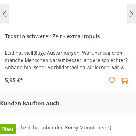
selbst. (Dieser Kurs ist eine überarbeitete
Fassung von „Jungen lesen Bibel“. Die Titel
"Jungen lesen Bibel" und "Mädchen lesen Bibel"
sind vergriffen.)
Trost in schwerer Zeit - extra Impuls
Leid hat vielfältige Auswirkungen. Warum reagieren
manche Menschen darauf besser, andere schlechter?
Anhand biblischer Vorbilder wollen wir lernen, wie wir
Gottes Trost und Kraft in schweren Zeiten empfangen
5,95 €*
können. Und wir betrachten das größte Beispiel für
Sieg im Leiden: den Herrn selbst.
Produktgalerie überspringen
Kunden kauften auch
Neu