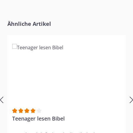
Produktgalerie überspringen
Ähnliche Artikel
Durchschnittliche Bewertung von 4 von 5 Sternen
Teenager lesen Bibel