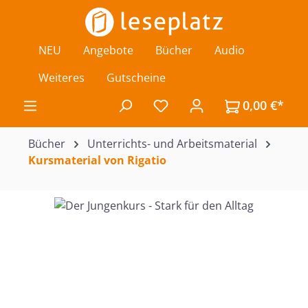
Zum Hauptinhalt springen
NEU
Angebote
Bücher
Audio
Weiteres
Gutscheine
0,00 €*
Du hast 0 Produkte auf de
Bücher
Unterrichts- und Arbeitsmaterial
Kursmaterial von Rigatio
Bildergalerie überspringen