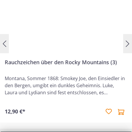
Rauchzeichen über den Rocky Mountains (3)
Montana, Sommer 1868: Smokey Joe, den Einsiedler in
den Bergen, umgibt ein dunkles Geheimnis. Luke,
Laura und Lydiann sind fest entschlossen, es
herauszufinden. Doch sie ahnen nicht, worauf sie sich
da einlassen. Auch beim ehemaligen Treckführer Nate
12,90 €*
Henderson und seinem Schützling Davy geht nicht
alles wie geplant. Ganz zu schweigen von Miss Cassie,
der jungen Lehrerin. Während Davy in Chicago von