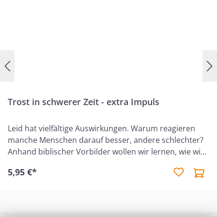
Bibel Prinzipien kennen, wie du im Alltag richtige
Entscheidungen triffst. Das wird dir helfen, in
allen Lebensbereichen Gottes Standards
umzusetzen und eine starke Persönlichkeit zu
werden.4. Auflage 2025
Trost in schwerer Zeit - extra Impuls
Leid hat vielfältige Auswirkungen. Warum reagieren
manche Menschen darauf besser, andere schlechter?
Anhand biblischer Vorbilder wollen wir lernen, wie wir
Gottes Trost und Kraft in schweren Zeiten empfangen
5,95 €*
können. Und wir betrachten das größte Beispiel für
Sieg im Leiden: den Herrn selbst.