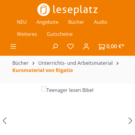
Zum Hauptinhalt springen
NEU
Angebote
Bücher
Audio
Weiteres
Gutscheine
0,00 €*
Du hast 0 Produkte auf de
Bücher
Unterrichts- und Arbeitsmaterial
Kursmaterial von Rigatio
Bildergalerie überspringen