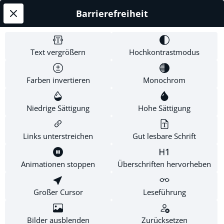
Barrierefreiheit
Service-Hotline
Shop Service
Text vergrößern
Hochkontrastmodus
Informationen
Farben invertieren
Monochrom
Newsletter
Niedrige Sättigung
Hohe Sättigung
Links unterstreichen
Gut lesbare Schrift
* Alle Preise inkl. gesetzl. Mehrwertsteuer zzgl.
Versandkosten
.
Diese Website verwendet Cookies, um eine bestmögliche
Animationen stoppen
Überschriften hervorheben
Erfahrung bieten zu können.
Mehr Informationen ...
Großer Cursor
Leseführung
Konfigurieren
Nur technisch notwendige
Alle Cookies akzeptieren
Bilder ausblenden
Zurücksetzen