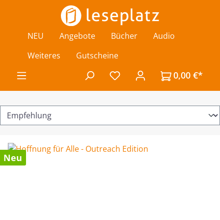
Zum Hauptinhalt springen
NEU
Angebote
Bücher
Audio
Weiteres
Gutscheine
0,00 €*
Du hast 0 Produkte auf de
Neu