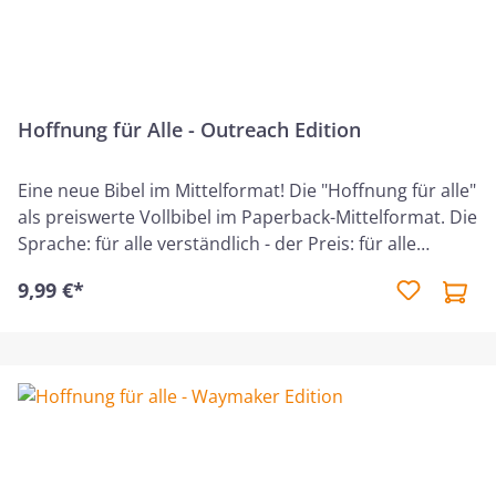
Hoffnung für Alle - Outreach Edition
Eine neue Bibel im Mittelformat! Die "Hoffnung für alle"
als preiswerte Vollbibel im Paperback-Mittelformat. Die
Sprache: für alle verständlich - der Preis: für alle
erschwinglich! Deine Bibel zum Selber-Lesen,
9,99 €*
Verschenken, Verteilen, Auslegen in Gemeinden. -
Inhaltsübersicht zu Beginn jedes Buches -
Übersichtliche Gliederung der Texte, neue
Formatierung der Psalmen - mit überarbeitetem und
ergänztem Sachverzeichnis - Fußnoten mit anderen
Deutungsmöglichkeiten und Erklärungen "Hoffnung
für alle" ist eine verständliche und leicht zugängliche
Übertragung des Bibeltextes in die moderne Sprache,