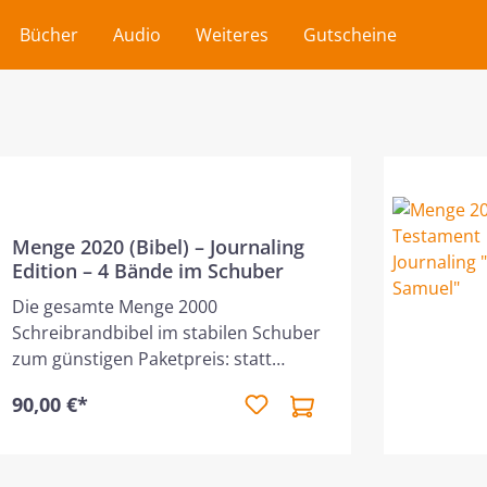
Bücher
Audio
Weiteres
Gutscheine
Menge 2020 (Bibel) – Journaling
Edition – 4 Bände im Schuber
Die gesamte Menge 2000
Schreibrandbibel im stabilen Schuber
zum günstigen Paketpreis: statt
100,00€ für 90,00€ !! Die komplette
90,00 €*
Menge 2020 Bibel (drei AT-Bände + ein
NT-Band) als Journaling-Edition in
einem hochwertigen Schuber.