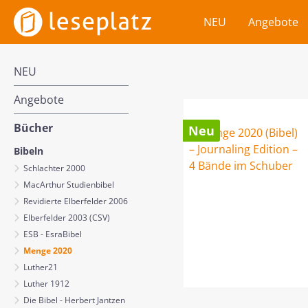
m Hauptinhalt springen
Zur Suche springen
Zur Hauptnavigation springen
NEU
Angebote
NEU
Angebote
Bücher
Neu
Bibeln
Schlachter 2000
MacArthur Studienbibel
Revidierte Elberfelder 2006
Elberfelder 2003 (CSV)
ESB - EsraBibel
Menge 2020
Luther21
Luther 1912
Die Bibel - Herbert Jantzen