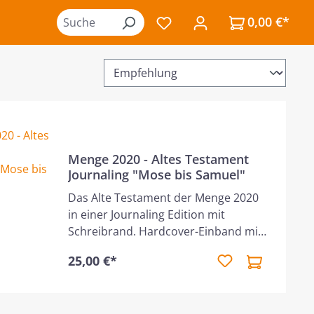
0,00 €*
Du hast 0 Produkte auf de
Menge 2020 - Altes Testament
Journaling "Mose bis Samuel"
Das Alte Testament der Menge 2020
in einer Journaling Edition mit
Schreibrand. Hardcover-Einband mit
Prägung, abgerundeten Ecken und
25,00 €*
fadengehefteter Bindung. Der
einspaltige Satz besticht durch ein
klares Schriftbild und ausgesprochen