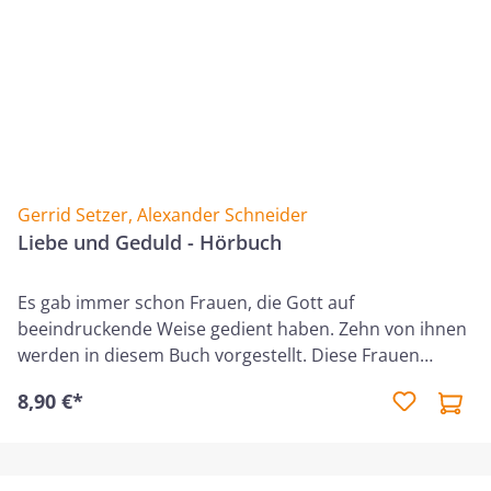
Spielzeit: 12 Stunden, 39 Minuten.
Gerrid Setzer
,
Alexander Schneider
Liebe und Geduld - Hörbuch
Es gab immer schon Frauen, die Gott auf
beeindruckende Weise gedient haben. Zehn von ihnen
werden in diesem Buch vorgestellt. Diese Frauen
zeichneten sich durch Liebe und Geduld aus –
8,90 €*
Eigenschaften, die sie in den vielen Herausforderungen
auch dringend benötigten. Sie arbeiteten
aufopferungsvoll unter Straßengangs und im
Dschungel, litten tapfer in Kriegsgefangenenlanger