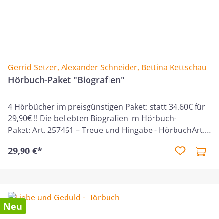
Gerrid Setzer
,
Alexander Schneider
,
Bettina Kettschau
Hörbuch-Paket "Biografien"
4 Hörbücher im preisgünstigen Paket: statt 34,60€ für
29,90€ !! Die beliebten Biografien im Hörbuch-
Paket: Art. 257461 – Treue und Hingabe - HörbuchArt.
257467 – Glaube und Mut - HörbuchArt. 260085 – Kraft
29,90 €*
und Gnade - HörbuchArt. 260111 – Liebe und Geduld -
HörbuchJedes Hörbuch enthält 10 Porträts von
unterschiedlichen Glaubensmännern und
Glaubensfrauen.Spannende, interessante Hörbücher
nach dem gleichnamigen Büchern, gelesen von Daniel
Neu
Kopp.4 MP3-CDs im Jewelcase, Hörbuch, Gesamt-