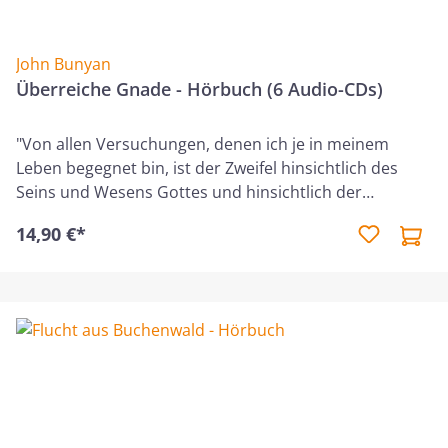
John Bunyan
Überreiche Gnade - Hörbuch (6 Audio-CDs)
"Von allen Versuchungen, denen ich je in meinem
Leben begegnet bin, ist der Zweifel hinsichtlich des
Seins und Wesens Gottes und hinsichtlich der
Wahrheit des Evangeliums die schlimmste und die am
14,90 €*
schwersten zu ertragende." In dieser Autobiografie
lässt John Bunyan den Leser in allen Höhen und Tiefen
an dem übermäßigen Erbarmen Gottes in Christus
teilhaben. Im Besonderen wird hier sichtbar, welche
Einsichten und Mühsal ihm die Sünde bedeutete
außerdem, mit welchen Anfechtungen er zu kämpfen
hatte und wie Gott ihn durch alle Situationen
durchgetragen hat. Da Bunyan sich nicht der
anglikanischen Staatskirche unterstellte, wurde er