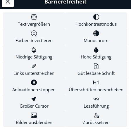
Barrierefreiheit
Service-Hotline
Shop Service
Text vergrößern
Hochkontrastmodus
Informationen
Farben invertieren
Monochrom
Newsletter
Niedrige Sättigung
Hohe Sättigung
Links unterstreichen
Gut lesbare Schrift
* Alle Preise inkl. gesetzl. Mehrwertsteuer zzgl.
Versandkosten
.
Diese Website verwendet Cookies, um eine bestmögliche
Animationen stoppen
Überschriften hervorheben
Erfahrung bieten zu können.
Mehr Informationen ...
Großer Cursor
Leseführung
Konfigurieren
Nur technisch notwendige
Alle Cookies akzeptieren
Bilder ausblenden
Zurücksetzen