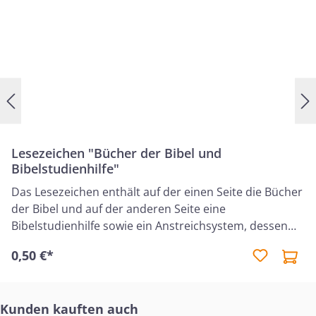
Lesezeichen "Bücher der Bibel und
Bibelstudienhilfe"
Das Lesezeichen enthält auf der einen Seite die Bücher
der Bibel und auf der anderen Seite eine
Bibelstudienhilfe sowie ein Anstreichsystem, dessen
Farben auf die "Bibel-Markierstifte mit System" vom
0,50 €*
Bibellesebund abgestimmt sind. Das Lesezeichen ist
sowohl für Kinder als auch für Erwachsene geeignet. Es
kann dabei helfen, die biblischen Bücher schneller
Produktgalerie überspringen
Kunden kauften auch
wiederzufinden und unterstützt das Bibelstudium. Das