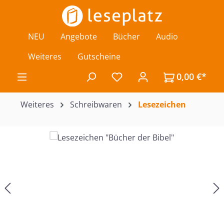
Zum Hauptinhalt springen
NEU
Angebote
Bücher
Audio
Weiteres
Gutscheine
0,00 €*
Du hast 0 Produkte auf de
Weiteres
Schreibwaren
Lesezeichen
Bildergalerie überspringen