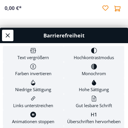
Bete - Lies - Denke - Antworte - Handle Kann reichlich
0,00 €*
zum Weitergeben bestellt werden!
Barrierefreiheit
Service-Hotline
Shop Service
Text vergrößern
Hochkontrastmodus
Informationen
Farben invertieren
Monochrom
Newsletter
Niedrige Sättigung
Hohe Sättigung
Links unterstreichen
Gut lesbare Schrift
* Alle Preise inkl. gesetzl. Mehrwertsteuer zzgl.
Versandkosten
.
Diese Website verwendet Cookies, um eine bestmögliche
Animationen stoppen
Überschriften hervorheben
Erfahrung bieten zu können.
Mehr Informationen ...