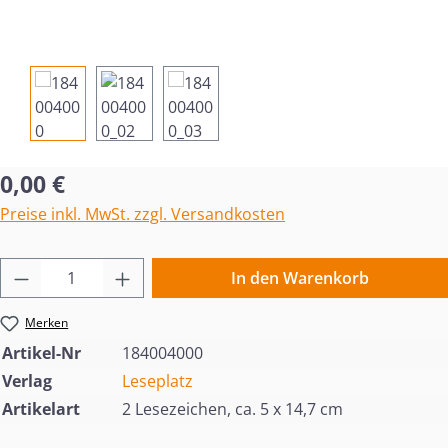
Regulärer Preis:
0,00 €
Preise inkl. MwSt. zzgl. Versandkosten
Produkt Anzahl: Gib den gewünschten Wert 
In den Warenkorb
Merken
Artikel-Nr
184004000
Verlag
Leseplatz
Artikelart
2 Lesezeichen, ca. 5 x 14,7 cm