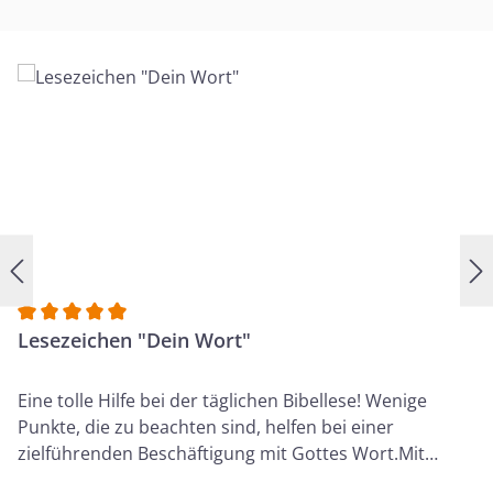
Anstreichsystem hilft dabei, Wörter oder Sätze im
gelesenen Text einer Kategorie zuzuordnen und sie
schneller wiederzufinden. Ebenso kann die
Bibelstudienhilfe zum Nachdenken über den gelesenen
Text anregen. Die Reihenfolge der Bibel-Bücher wird
nach der Einteilung der Elberfelder- und Schlachter-
Bibeln angegeben.
Durchschnittliche Bewertung von 5 von 5 Sternen
Lesezeichen "Dein Wort"
Eine tolle Hilfe bei der täglichen Bibellese! Wenige
Punkte, die zu beachten sind, helfen bei einer
zielführenden Beschäftigung mit Gottes Wort.Mit
Anstreichsystem - ein idealer Begleiter für deiner Bibel!