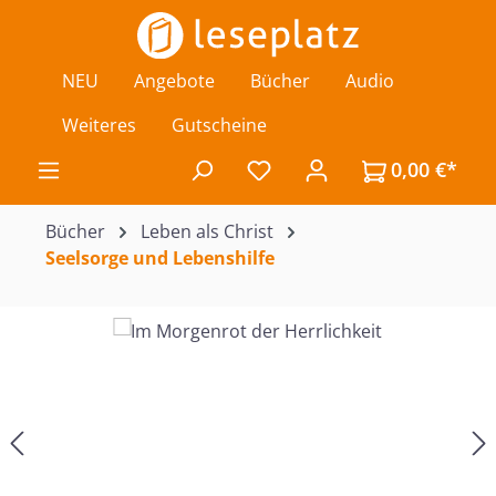
Zum Hauptinhalt springen
NEU
Angebote
Bücher
Audio
Weiteres
Gutscheine
0,00 €*
Du hast 0 Produkte auf de
Bücher
Leben als Christ
Seelsorge und Lebenshilfe
Bildergalerie überspringen