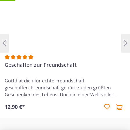
Durchschnittliche Bewertung von 5 von 5 Sternen
Geschaffen zur Freundschaft
Gott hat dich für echte Freundschaft
geschaffen. Freundschaft gehört zu den größten
Geschenken des Lebens. Doch in einer Welt voller
Hektik, Ablenkung und oberflächlicher Kontakte bleibt
12,90 €*
echte Verbundenheit oft auf der Strecke. Dieses Buch
lädt dich ein, Freundschaft neu zu entdecken – tiefer,
ehrlicher und lebensverändernd. Drew Hunter zeigt
auf inspirierende und verständliche Weise, was Gottes