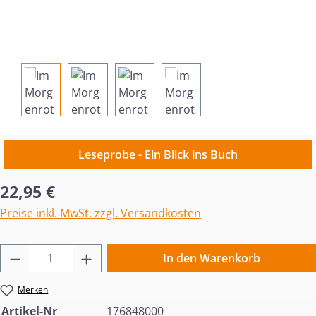
Leseprobe - Ein Blick ins Buch
Regulärer Preis:
22,95 €
Preise inkl. MwSt. zzgl. Versandkosten
Produkt Anzahl: Gib den gewünschten Wert 
In den Warenkorb
Merken
Artikel-Nr
176848000