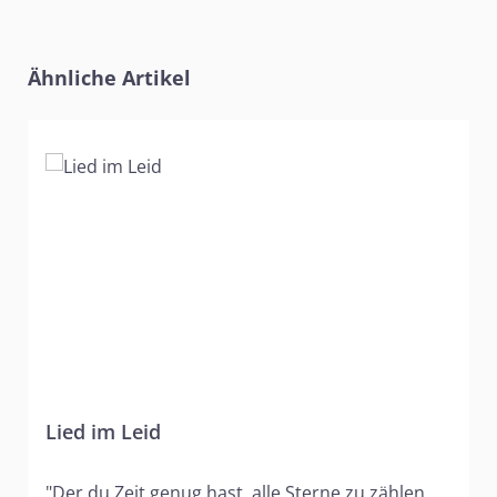
Produktgalerie überspringen
Ähnliche Artikel
Lied im Leid
"Der du Zeit genug hast, alle Sterne zu zählen,