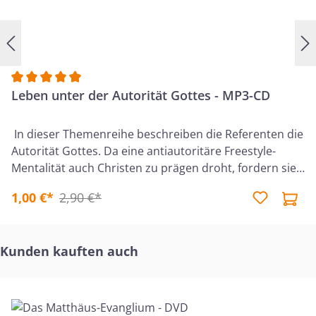
Durchschnittliche Bewertung von 5 von 5 Sternen
Leben unter der Autorität Gottes - MP3-CD
In dieser Themenreihe beschreiben die Referenten die
Autorität Gottes. Da eine antiautoritäre Freestyle-
Mentalität auch Christen zu prägen droht, fordern sie
zu kompromisslosem Gehorsam gegenüber Gott auf.
1,00 €*
2,90 €*
Die Vorträge hinterfragen unsere Haltung gegenüber
Gottes Wort und gegenüber Gottes delegierter
Autorität (Polizei, Arbeitgeber, Gemeindeleitung
Produktgalerie überspringen
Kunden kauften auch
u.v.m.). Personen, denen Gott seine Autorität
übertragen hat, werden ermutigt, die Würde ihres
Dienstes zu erkennen und entsprechend zu handeln.
Die Themen:1. Thron Gottes - Quelle der Autorität