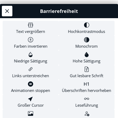
Reich Gottes aufgeschoben wurden. Das Verstehen
dieses Buches ist eine Voraussetzung, um viele
Barrierefreiheit
Service-Hotline
wichtige Wahrheiten des Neuen Testamentes
verstehen zu können. 2 DVDs, 18 Einheiten à 45
Shop Service
Minuten, Gesamtlaufzeit: 13:05 Stunden.Live DVDs mit
Text vergrößern
Hochkontrastmodus
PowerPoint PräsentationBildformat 16:9,
Informationen
Sprache/Tonformat: Deutsch
Farben invertieren
Monochrom
Newsletter
Niedrige Sättigung
Hohe Sättigung
Links unterstreichen
Gut lesbare Schrift
* Alle Preise inkl. gesetzl. Mehrwertsteuer zzgl.
Versandkosten
.
Diese Website verwendet Cookies, um eine bestmögliche
Animationen stoppen
Überschriften hervorheben
Erfahrung bieten zu können.
Mehr Informationen ...
Großer Cursor
Leseführung
Konfigurieren
Nur technisch notwendige