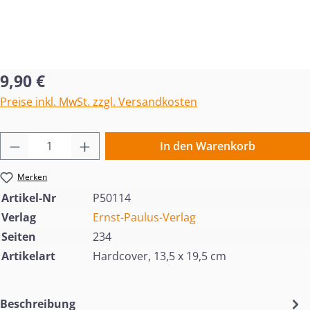
Regulärer Preis:
9,90 €
Preise inkl. MwSt. zzgl. Versandkosten
Produkt Anzahl: Gib den gewünschten Wert 
In den Warenkorb
Merken
Artikel-Nr
P50114
Verlag
Ernst-Paulus-Verlag
Seiten
234
Artikelart
Hardcover, 13,5 x 19,5 cm
Beschreibung