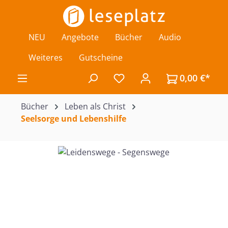
Zum Hauptinhalt springen
NEU
Angebote
Bücher
Audio
Weiteres
Gutscheine
0,00 €*
Du hast 0 Produkte auf de
Bücher
Leben als Christ
Seelsorge und Lebenshilfe
Bildergalerie überspringen