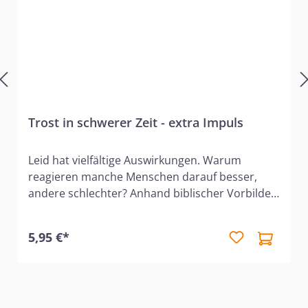
Trost in schwerer Zeit - extra Impuls
Leid hat vielfältige Auswirkungen. Warum
reagieren manche Menschen darauf besser,
andere schlechter? Anhand biblischer Vorbilder
wollen wir lernen, wie wir Gottes Trost und Kraft
in schweren Zeiten empfangen können. Und wir
5,95 €*
betrachten das größte Beispiel für Sieg im
Leiden: den Herrn selbst.