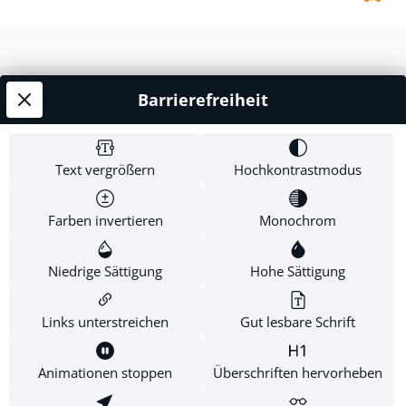
geschehen plötzlich seltsame Dinge ... ein Autounfall,
ein entführter Hund – und schließlich legt jemand
sogar einen Brand! Die Kinder beginnen mit der
Ermittlung und entdecken, dass jemand versucht zu
Barrierefreiheit
Service-Hotline
verhindern, dass die Dreharbeiten erfolgreich zum
Abschluss kommen. Aber wer? Und warum? Für Jungen
Shop Service
und Mädchen ab 10 Jahren.
Text vergrößern
Hochkontrastmodus
Informationen
Farben invertieren
Monochrom
Newsletter
Niedrige Sättigung
Hohe Sättigung
Links unterstreichen
Gut lesbare Schrift
* Alle Preise inkl. gesetzl. Mehrwertsteuer zzgl.
Versandkosten
.
Diese Website verwendet Cookies, um eine bestmögliche
Animationen stoppen
Überschriften hervorheben
Erfahrung bieten zu können.
Mehr Informationen ...