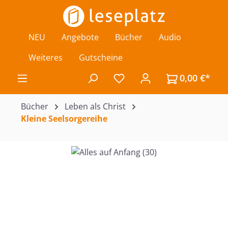
Zum Hauptinhalt springen
NEU
Angebote
Bücher
Audio
Weiteres
Gutscheine
0,00 €*
Du hast 0 Produkte auf de
Bücher
Leben als Christ
Kleine Seelsorgereihe
Bildergalerie überspringen