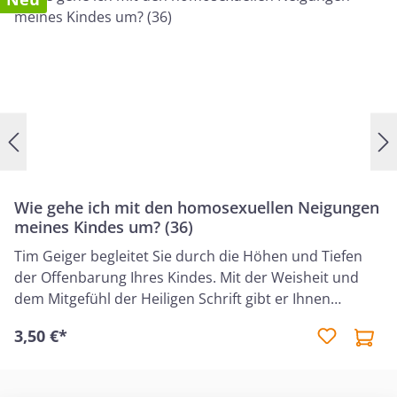
Wie gehe ich mit den homosexuellen Neigungen
meines Kindes um? (36)
Tim Geiger begleitet Sie durch die Höhen und Tiefen
der Offenbarung Ihres Kindes. Mit der Weisheit und
dem Mitgefühl der Heiligen Schrift gibt er Ihnen
hilfreiche Ratschläge, wie Sie die neuen
3,50 €*
Herausforderungen in Ihrer Beziehung zu Ihrem Kind
meistern und gemeinsam Hoffnung für die Zukunft
schöpfen können.Tim Geiger, MDiv, ist Geschäftsführer