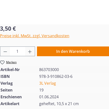
Regulärer Preis:
3,50 €
Preise inkl. MwSt. zzgl. Versandkosten
Produkt Anzahl: Gib den gewünschten Wert 
In den Warenkorb
Merken
Artikel-Nr
863703000
ISBN
978-3-910862-03-6
Verlag
3L Verlag
Seiten
19
Erschienen
01.06.2024
Artikelart
geheftet, 10,5 x 21 cm