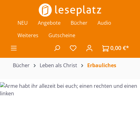
Zum Hauptinhalt springen
NEU
Angebote
Bücher
Audio
Weiteres
Gutscheine
0,00 €*
Du hast 0 Produkte auf de
Bücher
Leben als Christ
Erbauliches
Bildergalerie überspringen