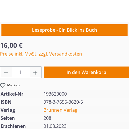
Leseprobe - Ein Blick ins Buch
Regulärer Preis:
16,00 €
Preise inkl. MwSt. zzgl. Versandkosten
Produkt Anzahl: Gib den gewünschten Wert 
In den Warenkorb
Merken
Artikel-Nr
193620000
ISBN
978-3-7655-3620-5
Verlag
Brunnen Verlag
Seiten
208
Erschienen
01.08.2023