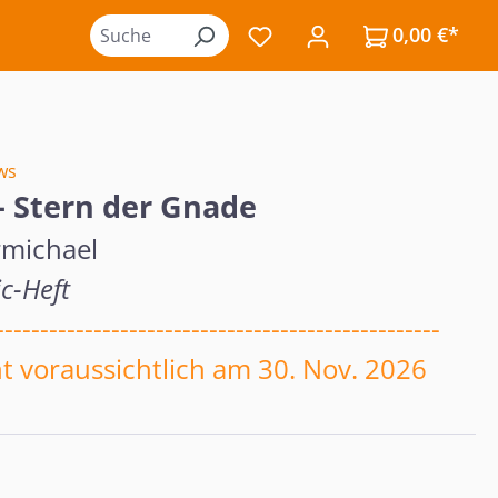
0,00 €*
Du hast 0 Produkte auf de
ws
 - Stern der Gnade
michael
c-Heft
--------------------------------------------------
t voraussichtlich am 30. Nov. 2026
eis: