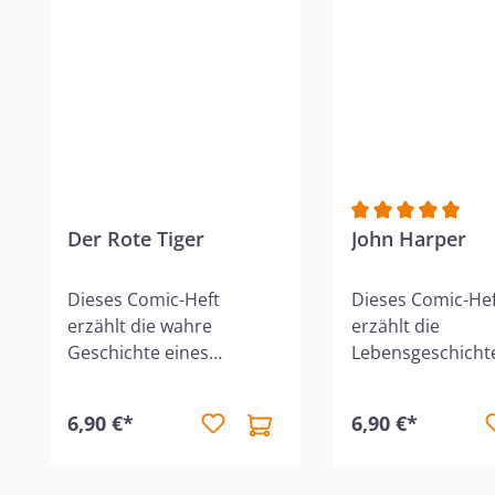
Der Rote Tiger
Durchschnittlich
John Harper
Dieses Comic-Heft
Dieses Comic-Hef
erzählt die wahre
erzählt die
Geschichte eines
Lebensgeschicht
sonderbaren indischen
John Harper. Wä
Räubers, der
andere Passagier
6,90 €*
6,90 €*
bemerkenswerte
sinkenden Titani
Parallelen zu dem
eigenes Leben k
englischen Robin Hood
gibt John den K