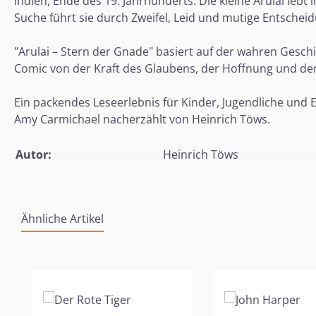
Indien, Ende des 19. Jahrhunderts: Die kleine Arulai lebt
Suche führt sie durch Zweifel, Leid und mutige Entscheid
"Arulai – Stern der Gnade" basiert auf der wahren Gesch
Comic von der Kraft des Glaubens, der Hoffnung und de
Ein packendes Leseerlebnis für Kinder, Jugendliche und 
Amy Carmichael nacherzählt von Heinrich Töws.
Autor:
Heinrich Töws
Ähnliche Artikel
Produktgalerie überspringen