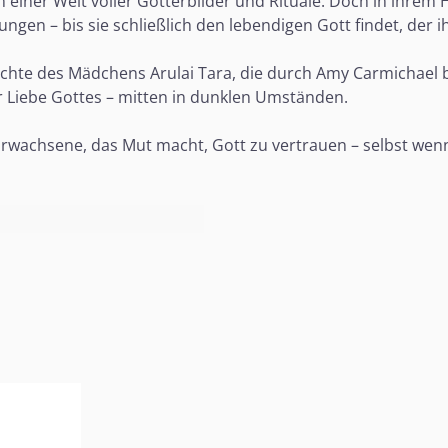
 in einer Welt voller Götterbilder und Rituale. Doch in ihrem
ungen – bis sie schließlich den lebendigen Gott findet, der 
ichte des Mädchens Arulai Tara, die durch Amy Carmichael b
r Liebe Gottes – mitten in dunklen Umständen.
Erwachsene, das Mut macht, Gott zu vertrauen – selbst wenn