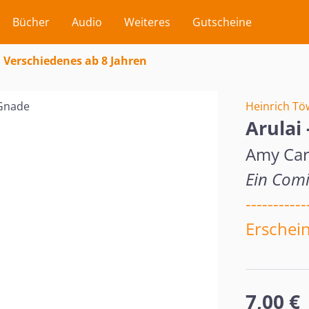
Bücher
Audio
Weiteres
Gutscheine
Verschiedenes ab 8 Jahren
Heinrich Tö
Arulai
Amy Car
Ein Comi
-----------
Erschein
Regulärer Pr
7,00 €