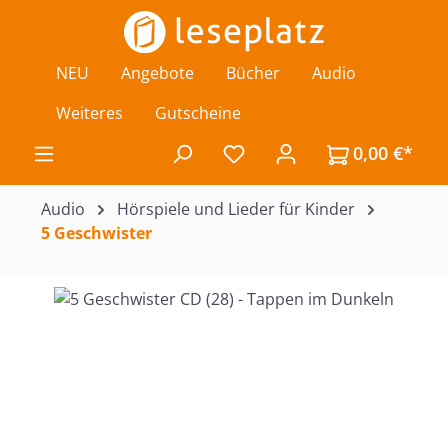
Zum Hauptinhalt springen
NEU
Angebote
Bücher
Audio
Weiteres
Gutscheine
0,00 €*
Du hast 0 Produkte auf de
Audio
Hörspiele und Lieder für Kinder
5 Geschwister
Bildergalerie überspringen