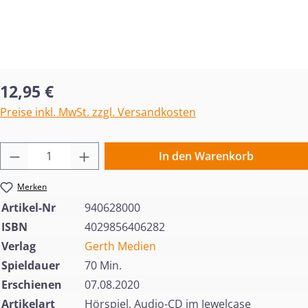
Regulärer Preis:
12,95 €
Preise inkl. MwSt. zzgl. Versandkosten
Produkt Anzahl: Gib den gewünschten Wert 
In den Warenkorb
Merken
Artikel-Nr
940628000
ISBN
4029856406282
Verlag
Gerth Medien
Spieldauer
70 Min.
Erschienen
07.08.2020
Artikelart
Hörspiel, Audio-CD im Jewelcase