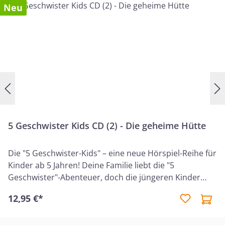
Neu
5 Geschwister Kids CD (2) - Die geheime Hütte
Die "5 Geschwister-Kids" – eine neue Hörspiel-Reihe für
Kinder ab 5 Jahren! Deine Familie liebt die "5
Geschwister"-Abenteuer, doch die jüngeren Kinder
finden sie zu aufregend? Dann werden die Hörspiele
12,95 €*
der "5 Geschwister Kids" hoffentlich zum neuen
Begleiter in eurem Kinderzimmer oder auf langen