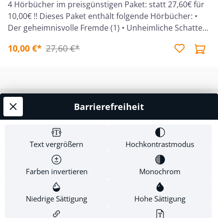
4 Hörbücher im preisgünstigen Paket: statt 27,60€ für
10,00€ !! Dieses Paket enthält folgende Hörbücher: •
Der geheimnisvolle Fremde (1) • Unheimliche Schatten
(3) • Verschwundene Spuren (4)• Gefahr am wilden
10,00 €*
27,60 €*
Fluss (5) Ein Hörbuch für Jungen und Mädchen ab 9
Jahren nach der gleichnamigen Reihe
"Abenteuerwälder", gelesen von Ulrike Duinmeyer-
Bolik. 4 MP3-CDs im Jewelcase, Hörbücher, Gesamt-
Laufzeit: 23:51 Stunden.
Barrierefreiheit
Service-Hotline
Shop Service
Text vergrößern
Hochkontrastmodus
Informationen
Farben invertieren
Monochrom
Newsletter
Niedrige Sättigung
Hohe Sättigung