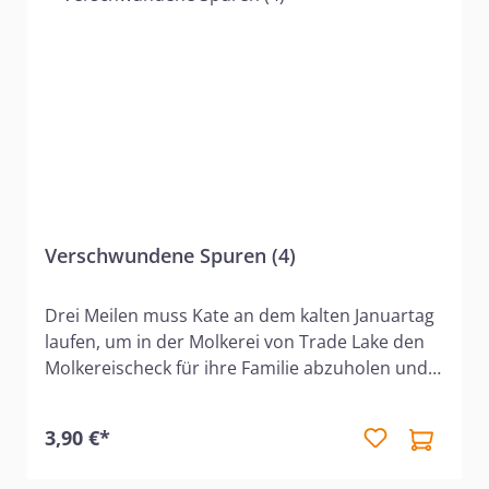
Verschwundene Spuren (4)
Drei Meilen muss Kate an dem kalten Januartag
laufen, um in der Molkerei von Trade Lake den
Molkereischeck für ihre Familie abzuholen und
um dann Stoff zu kaufen. Doch in der Nacht
zuvor sind alle Schecks, auch die für Kates
3,90 €*
Familie, gestohlen worden. Was sollen die
Farmer nun ohne Geld machen? Und wer hat