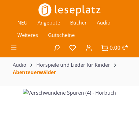
Zum Hauptinhalt springen
NEU
Angebote
Bücher
Audio
Weiteres
Gutscheine
0,00 €*
Du hast 0 Produkte auf de
Audio
Hörspiele und Lieder für Kinder
Abenteuerwälder
Bildergalerie überspringen