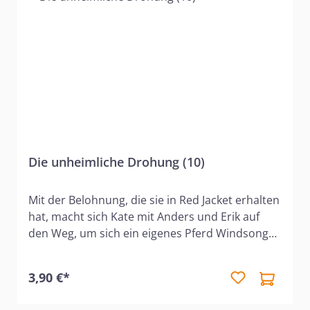
Die unheimliche Drohung (10)
Mit der Belohnung, die sie in Red Jacket erhalten
hat, macht sich Kate mit Anders und Erik auf
den Weg, um sich ein eigenes Pferd Windsong
zu kaufen. Als sie dann nach Hause reitet,
versucht jemand, ihr Windsong wegzunehmen.
3,90 €*
Kate kann zwar dem »Möchtegern-Dieb«
entkommen und schafft es sicher nach Hause,