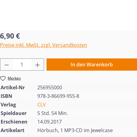
Regulärer Preis:
6,90 €
Preise inkl. MwSt. zzgl. Versandkosten
Produkt Anzahl: Gib den gewünschten Wert 
In den Warenkorb
Merken
Artikel-Nr
256955000
ISBN
978-3-86699-955-8
Verlag
CLV
Spieldauer
5 Std. 54 Min.
Erschienen
14.09.2017
Artikelart
Hörbuch, 1 MP3-CD im Jewelcase