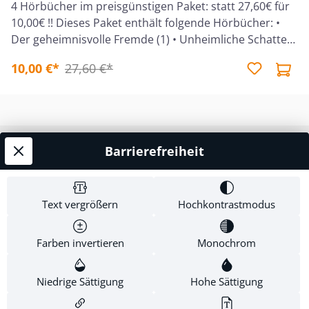
4 Hörbücher im preisgünstigen Paket: statt 27,60€ für
10,00€ !! Dieses Paket enthält folgende Hörbücher: •
Der geheimnisvolle Fremde (1) • Unheimliche Schatten
(3) • Verschwundene Spuren (4)• Gefahr am wilden
10,00 €*
27,60 €*
Fluss (5) Ein Hörbuch für Jungen und Mädchen ab 9
Jahren nach der gleichnamigen Reihe
"Abenteuerwälder", gelesen von Ulrike Duinmeyer-
Bolik. 4 MP3-CDs im Jewelcase, Hörbücher, Gesamt-
Laufzeit: 23:51 Stunden.
Barrierefreiheit
Service-Hotline
Shop Service
Text vergrößern
Hochkontrastmodus
Informationen
Farben invertieren
Monochrom
Newsletter
Niedrige Sättigung
Hohe Sättigung