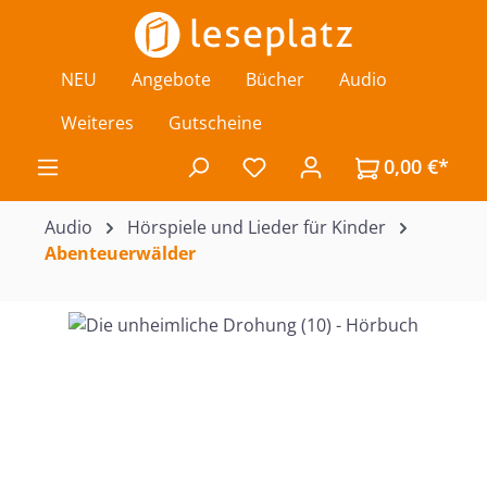
Zum Hauptinhalt springen
NEU
Angebote
Bücher
Audio
Weiteres
Gutscheine
0,00 €*
Du hast 0 Produkte auf de
Audio
Hörspiele und Lieder für Kinder
Abenteuerwälder
Bildergalerie überspringen