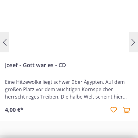
Josef - Gott war es - CD
Eine Hitzewolke liegt schwer über Ägypten. Auf dem
großen Platz vor dem wuchtigen Kornspeicher
herrscht reges Treiben. Die halbe Welt scheint hier
versammelt zu sein. Lauter fremde Gesichter, fremde
4,00 €*
Stimmen... Nur die vier Jungen, die abseits spielen, sind
hier zu Hause. Zwei von ihnen sind die Söhne des
zweithöchsten Mannes von Ägypten – der allerdings
kein Ägypter ist. Ephraim und Manasse (so heißen die