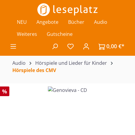
Zum Hauptinhalt springen
NEU
Angebote
Bücher
Audio
Weiteres
Gutscheine
0,00 €*
Du hast 0 Produkte auf de
Audio
Hörspiele und Lieder für Kinder
Hörspiele des CMV
Bildergalerie überspringen
%