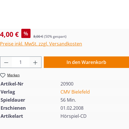
Verkaufspreis:
4,00 €
%
Regulärer Preis:
8,00 €
(50% gespart)
Preise inkl. MwSt. zzgl. Versandkosten
Produkt Anzahl: Gib den gewünschten Wert 
In den Warenkorb
Merken
Artikel-Nr
20900
Verlag
CMV Bielefeld
Spieldauer
56 Min.
Erschienen
01.02.2008
Artikelart
Hörspiel-CD