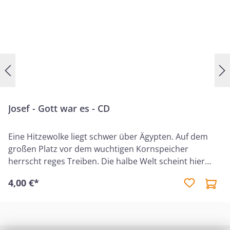
Josef - Gott war es - CD
Eine Hitzewolke liegt schwer über Ägypten. Auf dem
großen Platz vor dem wuchtigen Kornspeicher
herrscht reges Treiben. Die halbe Welt scheint hier
versammelt zu sein. Lauter fremde Gesichter, fremde
4,00 €*
Stimmen... Nur die vier Jungen, die abseits spielen, sind
hier zu Hause. Zwei von ihnen sind die Söhne des
zweithöchsten Mannes von Ägypten – der allerdings
kein Ägypter ist. Ephraim und Manasse (so heißen die