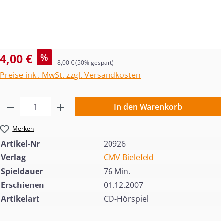
Verkaufspreis:
4,00 €
%
Regulärer Preis:
8,00 €
(50% gespart)
Preise inkl. MwSt. zzgl. Versandkosten
Produkt Anzahl: Gib den gewünschten Wert 
In den Warenkorb
Merken
Artikel-Nr
20926
Verlag
CMV Bielefeld
Spieldauer
76 Min.
Erschienen
01.12.2007
Artikelart
CD-Hörspiel