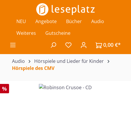
Zum Hauptinhalt springen
NEU
Angebote
Bücher
Audio
Weiteres
Gutscheine
0,00 €*
Du hast 0 Produkte auf de
Audio
Hörspiele und Lieder für Kinder
Hörspiele des CMV
Bildergalerie überspringen
%