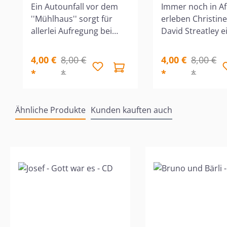
Seuchengefahr (CD)
Ein Autounfall vor dem
Immer noch in Af
''Mühlhaus'' sorgt für
erleben Christin
allerlei Aufregung bei
David Streatley e
Familie Streatley. Dabei
weiteres Abenteu
benimmt sich der
Völlig unerwartet
4,00 €
8,00 €
4,00 €
8,00 €
verunglückte Fahrer
auch Habti auf, d
*
*
*
*
recht seltsam. Hat er
"verlorene Brude
etwas zu verbergen? Als
Marta. Nach dem
er endlich sein
von Pat Baldwin.
Ähnliche Produkte
Kunden kauften auch
Geheimnis lüftet, sorgt er
dieser Folge ist d
für neue Abenteuer ...
"Familie Streatley
Produktgalerie überspringen
Nach dem Buch ''Rufus,
abgeschlossen. 1
der Fuchs'' von Pat
CD, Kinderhörspi
Baldwin. 1 Audio-CD,
Spielzeit: 44 Min
Kinderhörspiel, Spielzeit:
47 Minuten