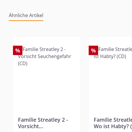
Ähnliche Artikel
Produktgalerie überspringen
%
%
Familie Streatley 2 -
Familie Streatle
Vorsicht
Wo ist Habty? 