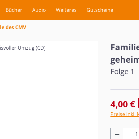
Bücher
Audio
Weiteres
Gutscheine
le des CMV
Familie
geheim
Folge 1
Verkaufsprei
4,00 €
Preise inkl.
Produkt