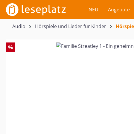
m Hauptinhalt springen
Zur Suche springen
Zur Hauptnavigation springen
NEU
Angebote
Audio
Hörspiele und Lieder für Kinder
Hörspie
Bildergalerie überspringen
%