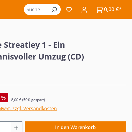
0,00 €*
Du hast 0 Produkte auf de
 Streatley 1 - Ein
nisvoller Umzug (CD)
s:
%
Regulärer Preis:
8,00 €
(50% gespart)
 MwSt. zzgl. Versandkosten
 Anzahl: Gib den gewünschten Wert ein o
In den Warenkorb