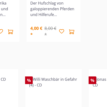
(CD)
rika
Der Hufschlag von
e und
galoppierenden Pferden
in
und Hilferufe
er.
durchdringen die Stille
 taucht
der Nacht. "Es ist
4,00 €
8,00 €
er
Mameetee!", ruft
*
*
r" von
Christine. "David! Sie
 Buch
haben sie
Mit
mitgenommen!" Was
ie Reihe
werden die beiden
"
ältesten Streatley-Kinder
 Audio-
jetzt unternehmen, um
el,
Mameetee
uten
wiederzufinden? Nach
%
%
dem Buch von Pat
Baldwin. 1 Audio-CD,
Kinderhörspiel, Spielzeit:
36 Minuten