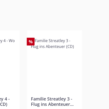
%
y 4 -
Familie Streatley 3 -
(CD)
Flug ins Abenteuer