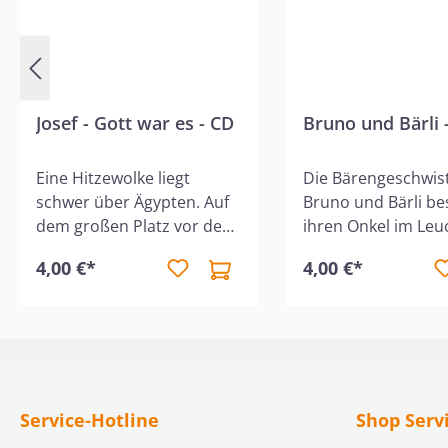
Josef - Gott war es - CD
Bruno und Bärli 
Eine Hitzewolke liegt
Die Bärengeschwis
schwer über Ägypten. Auf
Bruno und Bärli b
dem großen Platz vor dem
ihren Onkel im Le
wuchtigen Kornspeicher
und erleben dort al
4,00 €*
4,00 €*
herrscht reges Treiben.
kleine Abenteuer. E
Die halbe Welt scheint hier
Hörbuch nach den
versammelt zu sein. Lauter
Fotobüchern von 
fremde Gesichter, fremde
und Olaf Kauke: • 
Stimmen... Nur die vier
Bärli - Das Licht de
Jungen, die abseits spielen,
Leuchtturms • Bru
sind hier zu Hause. Zwei
Bärli - Freude steck
Service-Hotline
Shop Serv
von ihnen sind die Söhne
Bruno & Bärli - Teil