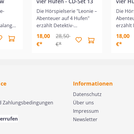
ow
vier Hufen - CD-Set 13
vier H
e-
Die Hörspielserie "Leonie –
Die Hör
Abenteuer auf 4 Hufen"
Abenteu
ralanger
erzählt Detektiv-
erzählt 
te
Geschichten mit Leonie
Geschic
18,00
28,50
18,00
und ihren Freunden in
und ihr
€*
€*
€*
t bevor:
"Green Valley", Kalifornien.
"Green V
Show!
Leonie liebt Pferde und hat
Leonie 
e
eine gute Spürnase. Das
eine gut
t drei
Set enthält die Folgen 11,
Set enth
 die
12 und 19. "Der große
15. "Da
zu den
Betrug", "Der entflohene
Amulett
ice
Informationen
ler
Gefangene" und "Die
den Ber
Datenschutz
 mit
gestohlenen Bilder".Für
Osterent
d Zahlungsbedingungen
Über uns
Alamo
junge Pferdefans und
junge P
Impressum
 was
Mädchen ab 7 Jahren. Eine
Mädchen
ferd
Hörspiel-Serie von
Hörspie
derrufen
Newsletter
Schlange
Christian Mörken.
Christi
en Stall