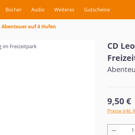
Bücher
Audio
Weiteres
Gutscheine
- Abenteuer auf 4 Hufen
CD Leo
Freize
Abenteu
Regulärer Pr
9,50 €
Preise inkl.
Produkt