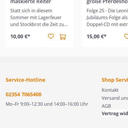
maskierte Reiter
große Pferdesh
Statt sich in diesem
Folge 25 - Die Leoni
Sommer mit Lagerfeuer
Jubiläums-Folge als
und Stockbrot die Zeit zu
Doppel-CD mit ext
versüßen, möchten Leonie
Spielzeit! Das größ
10,00 €*
15,00 €*
und ihre Jungschar-
Reitturnier in
Gruppe etwas tun, das
Südkalifornien steh
anderen hilft. Die
die Astoria Horse 
Organisation "Simple
Genial – der örtlich
Houses" stellt für
Radiosender verlos
Obdachlose in Astoria
Startplätze. Grace,
kleine Holzhäuser auf -
Glückliche, gehört 
Service-Hotline
Shop Serv
und Leonie und ihre
Gewinnerinnen. Vol
Kontakt
Freunde sind hoch
Vorfreude reist sie
02354 7065400
Versand un
motiviert, hier mit
Leonie, Tiffy und 
Mo–Fr 9:00–12:30 und 14:00–16:00 Uhr
AGB
anzupacken. Doch schnell
zum Turnier. Doch
kommt es zu Spannungen
passiert hier? Ein P
Vertrag wi
innerhalb der Gruppe -
dreht durch, eine 
und selbst die
windet sich durch d