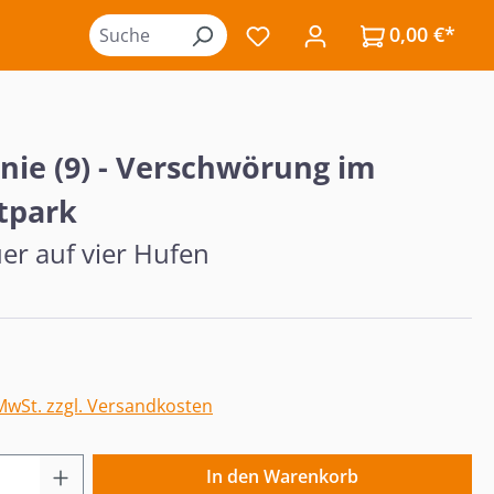
0,00 €*
Du hast 0 Produkte auf de
nie (9) - Verschwörung im
itpark
er auf vier Hufen
eis:
 MwSt. zzgl. Versandkosten
 Anzahl: Gib den gewünschten Wert ein o
In den Warenkorb