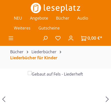
Zum Hauptinhalt springen
NEU
Angebote
Bücher
Audio
Weiteres
Gutscheine
0,00 €*
Du hast 0 Produkte auf de
Bücher
Liederbücher
Liederbücher für Kinder
Bildergalerie überspringen