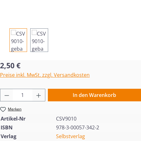
Regulärer Preis:
2,50 €
Preise inkl. MwSt. zzgl. Versandkosten
Produkt Anzahl: Gib den gewünschten Wert 
In den Warenkorb
Merken
Artikel-Nr
CSV9010
ISBN
978-3-00057-342-2
Verlag
Selbstverlag