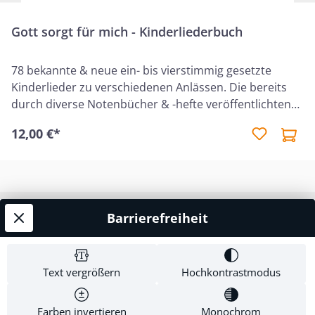
Gott sorgt für mich - Kinderliederbuch
78 bekannte & neue ein- bis vierstimmig gesetzte
Kinderlieder zu verschiedenen Anlässen. Die bereits
durch diverse Notenbücher & -hefte veröffentlichten
Lieder wurden neu überarbeitet. Einige Lieder sind
12,00 €*
neu!
Barrierefreiheit
Service-Hotline
Shop Service
Text vergrößern
Hochkontrastmodus
Informationen
Farben invertieren
Monochrom