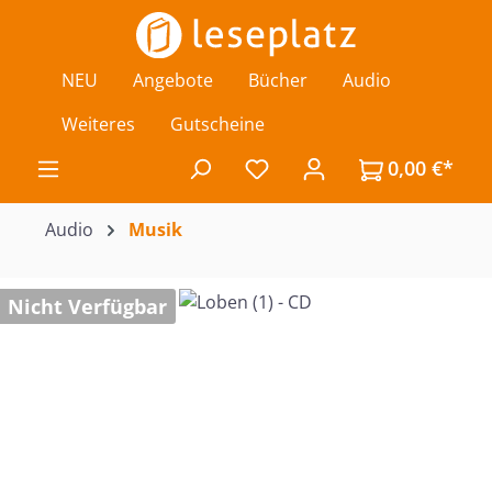
Zum Hauptinhalt springen
NEU
Angebote
Bücher
Audio
Weiteres
Gutscheine
0,00 €*
Du hast 0 Produkte auf de
Audio
Musik
Bildergalerie überspringen
Nicht Verfügbar