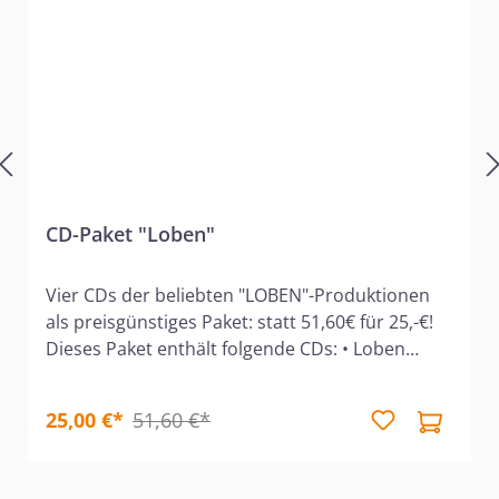
CD-Paket "Loben"
Vier CDs der beliebten "LOBEN"-Produktionen
als preisgünstiges Paket: statt 51,60€ für 25,-€!
Dieses Paket enthält folgende CDs: • Loben
Weihnachtslieder • Jesus Christus LOBEN •
Loben 4 - Lieder der Hoffnung • Loben 5 - Lieder
25,00 €*
51,60 €*
von Manfred Siebald u.a. GOTT LOBEN! - Dieses
besondere Vorrecht der Christen wollen die
Sänger und Instrumentalisten des LOBEN-