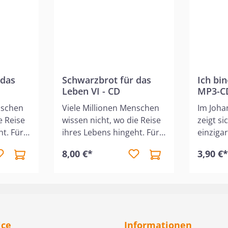
und legt
ür die
wigkeit.
 auf den
rn
 das
Schwarzbrot für das
Ich bin
Leben VI - CD
MP3-C
nschen
Viele Millionen Menschen
Im Joh
e Reise
wissen nicht, wo die Reise
zeigt si
t. Für
ihres Lebens hingeht. Für
einziga
s
die einen endet das
überwä
8,00 €*
3,90 €
em Tod.
Erdendasein mit dem Tod.
Sohn Go
n sie
Dann sei, so meinen sie
offenba
 und
"sowieso alles aus und
selbst 
vorbei!" Andere
Fleisch
orientieren sich an
etliche
nd
Göttern, Götzen und
Retter 
ice
Informationen