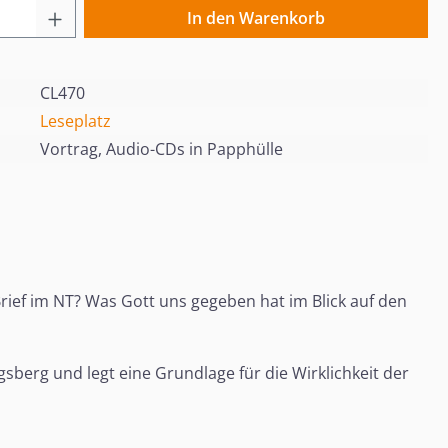
 Anzahl: Gib den gewünschten Wert ein o
In den Warenkorb
CL470
Leseplatz
Vortrag, Audio-CDs in Papphülle
 Brief im NT? Was Gott uns gegeben hat im Blick auf den
gsberg und legt eine Grundlage für die Wirklichkeit der