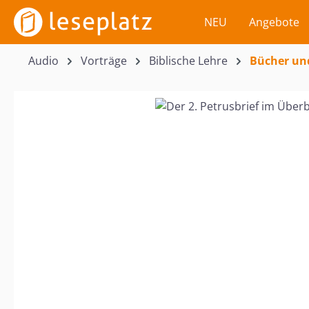
m Hauptinhalt springen
Zur Suche springen
Zur Hauptnavigation springen
NEU
Angebote
Audio
Vorträge
Biblische Lehre
Bücher un
Bildergalerie überspringen