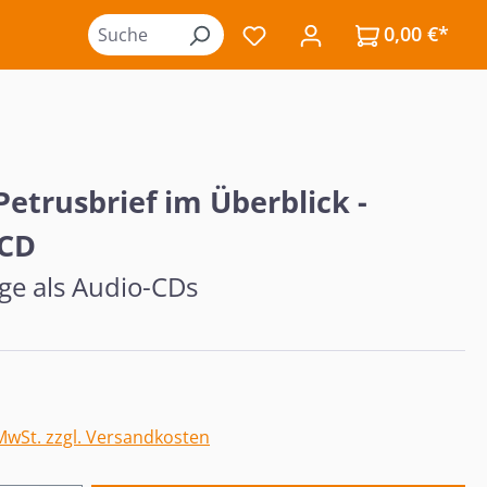
0,00 €*
Du hast 0 Produkte auf de
Petrusbrief im Überblick -
-CD
ge als Audio-CDs
eis:
 MwSt. zzgl. Versandkosten