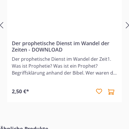
Der prophetische Dienst im Wandel der
Zeiten - DOWNLOAD
Der prophetische Dienst im Wandel der Zeit1.
Was ist Prophetie? Was ist ein Prophet?
Begriffsklärung anhand der Bibel. Wer waren die
Propheten der Bibel? Wer sind die Propheten
heute? Wozu haben wir die Prophetie? Aufgaben
2,50 €*
der Propheten. Frauen als Prophetinnen.
Fachkundig werden Fragen beantwortet und
gute Grundlagen für das Verständnis dieses
Themas gegeben.2. Biblische Prophetie
heuteWelche Gaben waren zeitlich begrenzt,
Produktgalerie überspringen
welche bleiben bis zur Entrückung? Welche
Ähnliche Produkte