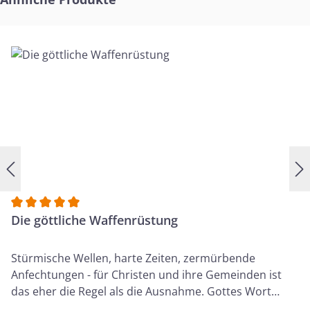
Aufgaben haben die Propheten heute?
Zuverlässigkeit und Prüfung der prophetischen
Dienste. Der Heilige Geist und der prophetische
Dienst. Propheten und die Heilige Schrift.
Durchschnittliche Bewertung von 5 von 5 Sternen
Die göttliche Waffenrüstung
Stürmische Wellen, harte Zeiten, zermürbende
Anfechtungen - für Christen und ihre Gemeinden ist
das eher die Regel als die Ausnahme. Gottes Wort
verrät uns den Grund dafür: Der eigentliche Gegner