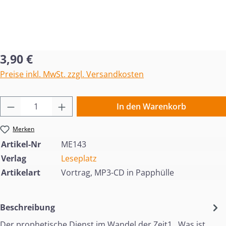
Regulärer Preis:
3,90 €
Preise inkl. MwSt. zzgl. Versandkosten
Produkt Anzahl: Gib den gewünschten Wert 
In den Warenkorb
Merken
Artikel-Nr
ME143
Verlag
Leseplatz
Artikelart
Vortrag, MP3-CD in Papphülle
Beschreibung
Der prophetische Dienst im Wandel der Zeit1. Was ist