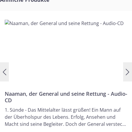
Verstandes? Der kranke General macht sich auf
den Weg, um geheilt zu werden. Doch die
angebotene Medizin scheint ihm zu einfach, er
hat es sich alles so ganz anders vorgestellt! Was
ist biblischer Glaube und wie rettet er? 4.
Heuchelei - die Sünde der Frommen Der Knecht
des Propheten, Gehasi, kennt nicht den
rettenden Glauben. Fromme Sprüche und ein
von Habsucht vergiftetes Herz - der sicherste
Weg ins Verderben.
Naaman, der General und seine Rettung - Audio-
CD
1. Sünde - Das Mittelalter lässt grüßen! Ein Mann auf
der Überholspur des Lebens. Erfolg, Ansehen und
Macht sind seine Begleiter. Doch der General versteckt
unter seinem goldenen Gewand eine tödliche