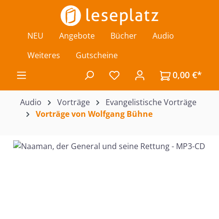
Zum Hauptinhalt springen
NEU
Angebote
Bücher
Audio
Weiteres
Gutscheine
0,00 €*
Du hast 0 Produkte auf de
Audio
Vorträge
Evangelistische Vorträge
Vorträge von Wolfgang Bühne
Bildergalerie überspringen