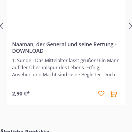
Naaman, der General und seine Rettung -
DOWNLOAD
1. Sünde - Das Mittelalter lässt grüßen! Ein Mann
auf der Überholspur des Lebens. Erfolg,
Ansehen und Macht sind seine Begleiter. Doch
der General versteckt unter seinem goldenen
Gewand eine tödliche Krankheit. Was ist Sünde
2,90 €*
und sind alle Menschen mit diesem Defekt auf
dem Weg zur Hölle? 2. Warum Religiosität nicht
ausreicht! Ein junges Mädchen ist Sklavin im
Haus Naamans und hat Mitleid mit ihrem Feind.
Gibt es viele Wege zur Freiheit oder hat allein
Produktgalerie überspringen
die Bibel Recht? 3. Glaube - Kopfstand des
Ähnliche Produkte