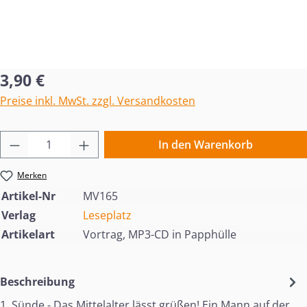
Regulärer Preis:
3,90 €
Preise inkl. MwSt. zzgl. Versandkosten
Produkt Anzahl: Gib den gewünschten Wert 
In den Warenkorb
Merken
Artikel-Nr
MV165
Verlag
Leseplatz
Artikelart
Vortrag, MP3-CD in Papphülle
Beschreibung
1. Sünde - Das Mittelalter lässt grüßen! Ein Mann auf der