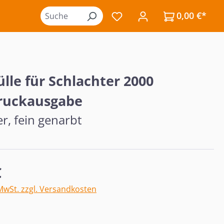
0,00 €*
Du hast 0 Produkte auf de
ülle für Schlachter 2000
ruckausgabe
r, fein genarbt
eis:
€
 MwSt. zzgl. Versandkosten
ählen