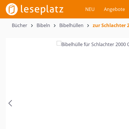
m Hauptinhalt springen
Zur Suche springen
Zur Hauptnavigation springen
NEU
Angebote
Bücher
Bibeln
Bibelhüllen
zur Schlachter 
Bildergalerie überspringen