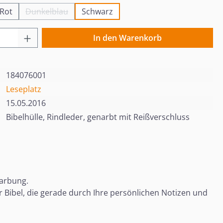
Rot
Dunkelblau
Schwarz
(Diese Option ist zurzeit nicht verfügbar.)
 Anzahl: Gib den gewünschten Wert ein o
In den Warenkorb
184076001
Leseplatz
15.05.2016
Bibelhülle, Rindleder, genarbt mit Reißverschluss
Narbung.
r Bibel, die gerade durch Ihre persönlichen Notizen und