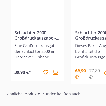
Schlachter 2000
Schlachter 200
Großdruckausgabe -
Großdruckaus
Hardcover
mit Echtleder-
Eine Großdruckausgabe
Dieses Paket-An
Bibelhülle
der Schlachter 2000 im
beinhaltet die
Hardcover-Einband
Großdruckausga
schwarz.Fadengehefteter
Schlachter 2000 
Textblock mit
leicht genarbten,
69,90
77,80
39,90 €*
hervorragend klarem
haptisch angen
€*
€*
und großem Schriftbild.
Echtleder-Bibelhü
Ohne Parallelstellen, aber
Bibelhülle mit
mit einigen Erklärungen
eingenähten
Ähnliche Produkte
Kunden kauften auch
biblischer Wörter als
Reißverschluss a
Fußnoten sowie ein 47-
geschmeidigen,