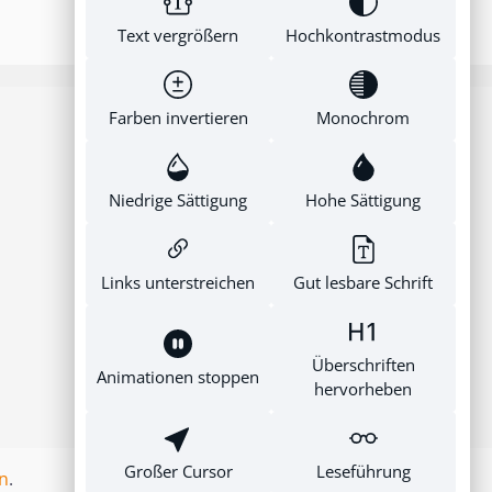
 Jahr 2002 (NT
Text vergrößern
Hochkontrastmodus
llständig
itet
egeben. Neben
Farben invertieren
Monochrom
ehutsamen
rung des Textes
Newsletter
1 wurde der
Verpassen Sie keine Neuigkeit oder
Niedrige Sättigung
Hohe Sättigung
n Übersetzung
Aktion.
 Textus Receptus
 Neue Testament)
Newsletter Anmeldung
ndlage gegeben.
Links unterstreichen
Gut lesbare Schrift
uthers
zung von
2 ist diese
Überschriften
Animationen stoppen
sgabe damit nun
hervorheben
ige
ersetzung des
sprachigen
Großer Cursor
Leseführung
n
.