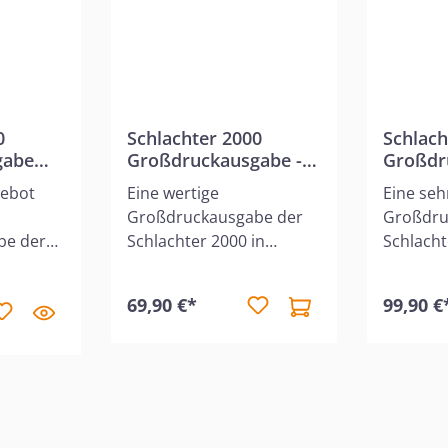
0
Schlachter 2000
Schlach
gabe
Großdruckausgabe -
Großdr
PU-Einband / Duotone
Rindled
gebot
Eine wertige
Eine seh
grau/braun
Goldsch
Großdruckausgabe der
Großdru
be der
Schlachter 2000 in
Schlacht
mit einer
flexiblem, zweifarbigem
hochwert
PU-
Rindled
69,90 €*
99,90 €
ehmen
Einband.Fadengehefteter
Goldschn
lle. Eine
Textblock, abgerundete
prägung
Ecken und hervorragend
Fadenge
klarem und großem
Textblo
us
Schriftbild. Ohne
Ecken u
Parallelstellen, aber mit
klarem 