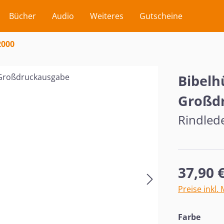
Bücher
Audio
Weiteres
Gutscheine
2000
Bibelh
Großd
Rindlede
Regulärer Pr
37,90 
Preise inkl.
ausw
Farbe