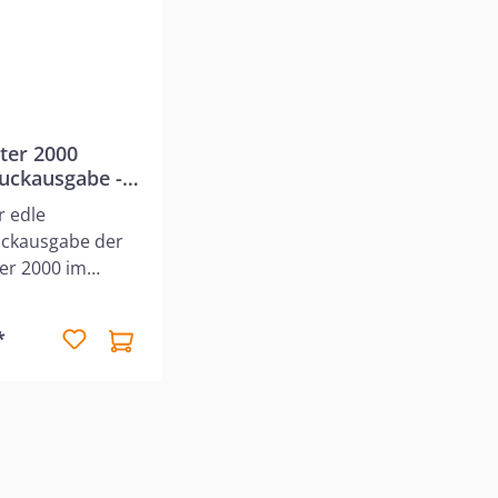
ter 2000
uckausgabe -
er schwarz /
r edle
nitt
ckausgabe der
er 2000 im
igem, flexiblem
ereinband mit
*
itt und -
.
hefteter
ck, abgerundete
nd hervorragend
und großem