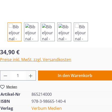
Regulärer Preis:
34,90 €
Preise inkl. MwSt. zzgl. Versandkosten
Produkt Anzahl: Gib den gewünschten Wert 
In den Warenkorb
Merken
Artikel-Nr
865214000
ISBN
978-3-98665-140-4
Verlag
Verbum Medien