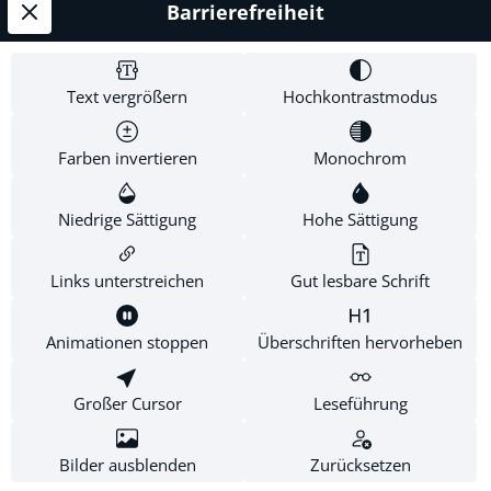
Barrierefreiheit
Service-Hotline
Shop Service
Text vergrößern
Hochkontrastmodus
Informationen
Farben invertieren
Monochrom
Newsletter
Niedrige Sättigung
Hohe Sättigung
Links unterstreichen
Gut lesbare Schrift
* Alle Preise inkl. gesetzl. Mehrwertsteuer zzgl.
Versandkosten
.
Diese Website verwendet Cookies, um eine bestmögliche
Animationen stoppen
Überschriften hervorheben
Erfahrung bieten zu können.
Mehr Informationen ...
Großer Cursor
Leseführung
Konfigurieren
Nur technisch notwendige
Alle Cookies akzeptieren
Bilder ausblenden
Zurücksetzen