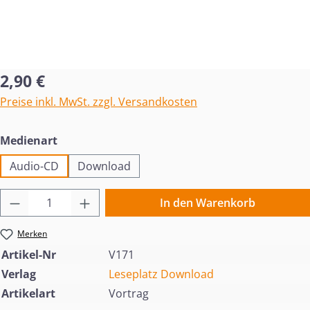
Regulärer Preis:
2,90 €
Preise inkl. MwSt. zzgl. Versandkosten
auswählen
Medienart
Audio-CD
Download
Produkt Anzahl: Gib den gewünschten Wert 
In den Warenkorb
Merken
Artikel-Nr
V171
Verlag
Leseplatz Download
Artikelart
Vortrag