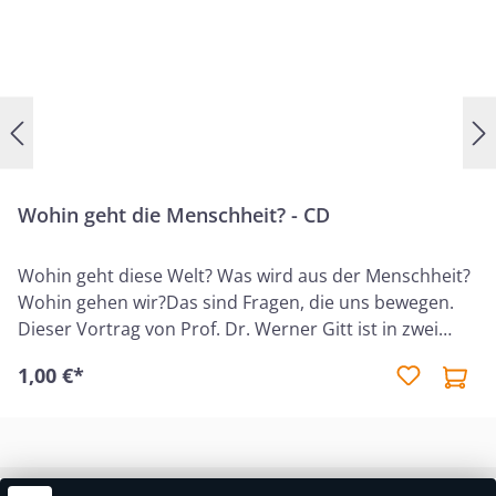
Wohin geht die Menschheit? - CD
Wohin geht diese Welt? Was wird aus der Menschheit?
Wohin gehen wir?Das sind Fragen, die uns bewegen.
Dieser Vortrag von Prof. Dr. Werner Gitt ist in zwei
Teile geteilt. Zunächst spricht er darüber, was uns die
1,00 €*
Wissenschaft über unsere Zukunft sagt. Dann zeigt er
auf, was Gott uns über die Zukunft der Menschheit zu
sagen hat und was auf uns als Einzelne wartet. Diese
Verteil-CD eignet sich hervorragend zum Weitergeben!
Audio-CD in Papphülle, Vortrag, Laufzeit: 70 Minuten.