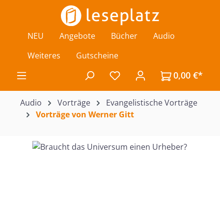
Zum Hauptinhalt springen
NEU
Angebote
Bücher
Audio
Weiteres
Gutscheine
0,00 €*
Du hast 0 Produkte auf de
Audio
Vorträge
Evangelistische Vorträge
Vorträge von Werner Gitt
Bildergalerie überspringen