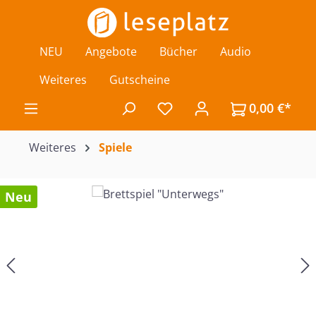
Zum Hauptinhalt springen
NEU
Angebote
Bücher
Audio
Weiteres
Gutscheine
0,00 €*
Du hast 0 Produkte auf de
Weiteres
Spiele
Bildergalerie überspringen
Neu