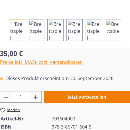
Regulärer Preis:
35,00 €
Preise inkl. MwSt. zzgl. Versandkosten
Dieses Produkt erscheint am 30. September 2026
Produkt Anzahl: Gib den gewünschten Wert 
Jetzt vorbestellen
Merken
Artikel-Nr
701604000
ISBN
978-3-86701-604-9