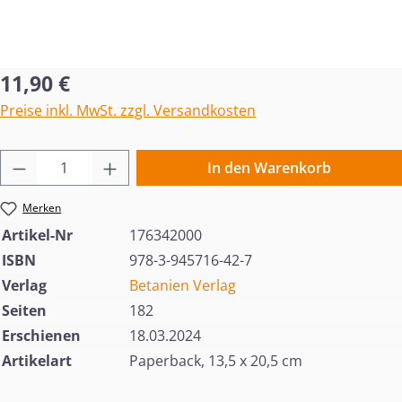
Regulärer Preis:
11,90 €
Preise inkl. MwSt. zzgl. Versandkosten
Produkt Anzahl: Gib den gewünschten Wert 
In den Warenkorb
Merken
Artikel-Nr
176342000
ISBN
978-3-945716-42-7
Verlag
Betanien Verlag
Seiten
182
Erschienen
18.03.2024
Artikelart
Paperback, 13,5 x 20,5 cm