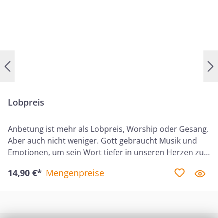
Lobpreis
Anbetung ist mehr als Lobpreis, Worship oder Gesang.
Aber auch nicht weniger. Gott gebraucht Musik und
Emotionen, um sein Wort tiefer in unseren Herzen zu
verwurzeln. Philip Percival beleuchtet in Lobpreis:
14,90 €*
Mengenpreise
Gottes Vision für das Singen in der Gemeinde die
Aussagen der Bibel zu diesem Thema und zeigt: Das
Singen der Gemeinde ist Antwort auf Gottes
großartige Erlösung und sollte sich als Teil der