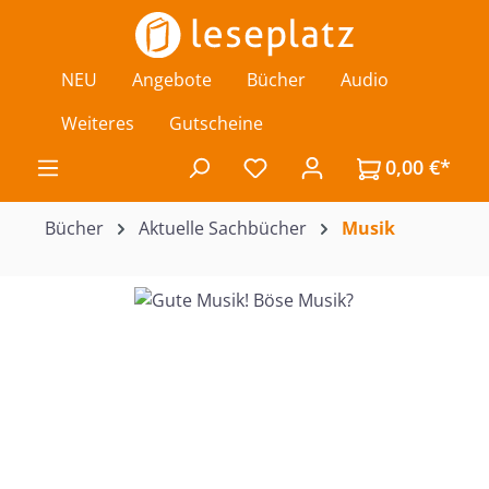
Zum Hauptinhalt springen
NEU
Angebote
Bücher
Audio
Weiteres
Gutscheine
0,00 €*
Du hast 0 Produkte auf de
Bücher
Aktuelle Sachbücher
Musik
Bildergalerie überspringen