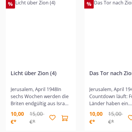
%
%
Licht über Zion (4)
Das Tor nach Zio
Jerusalem, April 1948In
Jerusalem, April 1
sechs Wochen werden die
Countdown läuft: F
Briten endgültig aus Israel
Länder haben ein
abziehen und noch immer
Interesse daran, Pa
10,00
15,00
10,00
15,00
ist die Jerusalemer Altstadt
nach dem Abzug d
€*
€*
€*
€*
von der Außenwelt
Briten unter sich
abgeriegelt. Die Menschen,
aufzuteilen. Unter