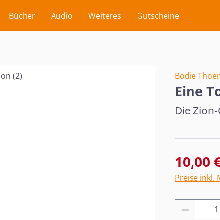
Bücher
Audio
Weiteres
Gutscheine
Bodie Thoe
Eine T
Die Zion-
Verkaufsprei
10,00 
Preise inkl.
Produkt