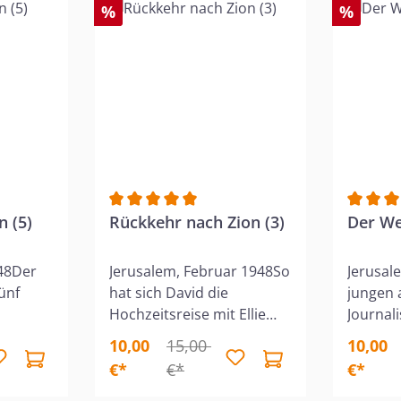
%
%
n (5)
Durchschnittliche Bewertung von 5 von 5 S
Rückkehr nach Zion (3)
Durchsc
Der We
948Der
Jerusalem, Februar 1948So
Jerusal
ünf
hat sich David die
jungen 
Hochzeitsreise mit Ellie
Journali
lästina
nicht vorgestellt. Von
werden 
10,00
15,00
10,00
er
höchster Stelle erhält er
zum Kau
€*
€*
€*
den gefährlichen Auftrag,
angebli
im Ausland ausrangierte,
sind. Ab