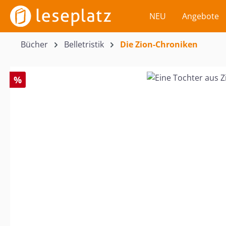
m Hauptinhalt springen
Zur Suche springen
Zur Hauptnavigation springen
NEU
Angebote
Bücher
Belletristik
Die Zion-Chroniken
Bildergalerie überspringen
%