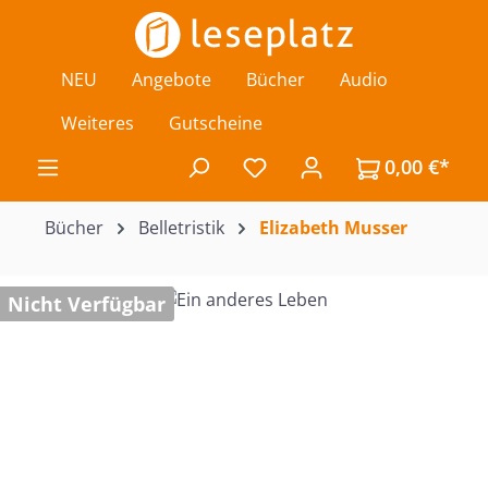
Zum Hauptinhalt springen
NEU
Angebote
Bücher
Audio
Weiteres
Gutscheine
0,00 €*
Du hast 0 Produkte auf de
Bücher
Belletristik
Elizabeth Musser
Bildergalerie überspringen
Nicht Verfügbar