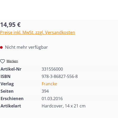
Regulärer Preis:
14,95 €
Preise inkl. MwSt. zzgl. Versandkosten
Nicht mehr verfügbar
Merken
Artikel-Nr
331556000
ISBN
978-3-86827-556-8
Verlag
Francke
Seiten
394
Erschienen
01.03.2016
Artikelart
Hardcover, 14 x 21 cm