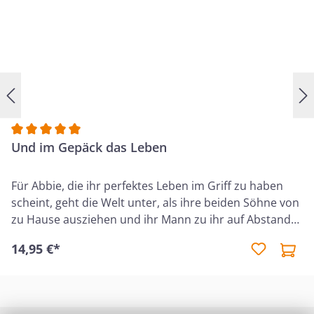
Durchschnittliche Bewertung von 5 von 5 Sternen
Und im Gepäck das Leben
Für Abbie, die ihr perfektes Leben im Griff zu haben
scheint, geht die Welt unter, als ihre beiden Söhne von
zu Hause ausziehen und ihr Mann zu ihr auf Abstand
geht. Plötzlich steht sie ganz allein da in ihrer
14,95 €*
durchgestylten Stadtwohnung.Doch statt zu
verzweifeln, rafft sie sich auf und folgt ihrem Sohn auf
den Jakobsweg. Dort lernt sie besondere Menschen
kennen wie Rasa, die iranische Flüchtlingshelferin, die