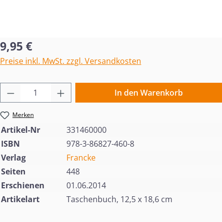
Regulärer Preis:
9,95 €
Preise inkl. MwSt. zzgl. Versandkosten
Produkt Anzahl: Gib den gewünschten Wert 
In den Warenkorb
Merken
Artikel-Nr
331460000
ISBN
978-3-86827-460-8
Verlag
Francke
Seiten
448
Erschienen
01.06.2014
Artikelart
Taschenbuch, 12,5 x 18,6 cm