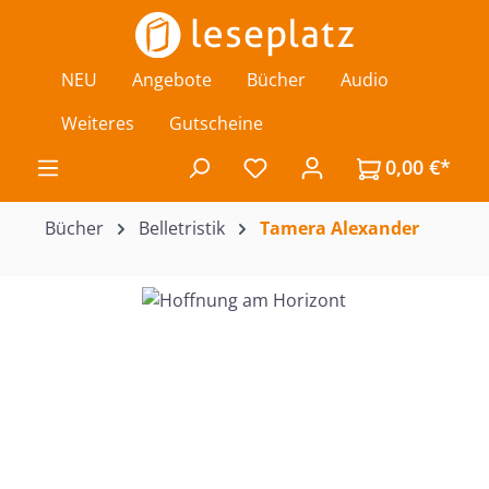
Zum Hauptinhalt springen
NEU
Angebote
Bücher
Audio
Weiteres
Gutscheine
0,00 €*
Du hast 0 Produkte auf de
Bücher
Belletristik
Tamera Alexander
Bildergalerie überspringen