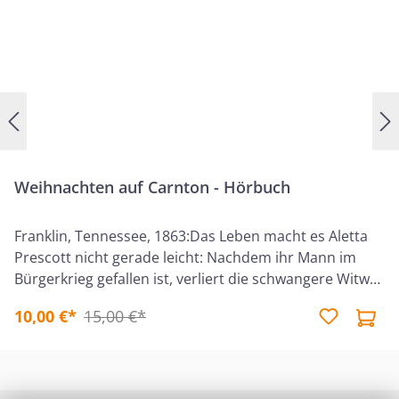
Weihnachten auf Carnton - Hörbuch
Franklin, Tennessee, 1863:Das Leben macht es Aletta
Prescott nicht gerade leicht: Nachdem ihr Mann im
Bürgerkrieg gefallen ist, verliert die schwangere Witwe
nun auch noch ihre Arbeitsstelle als Näherin. Wie soll
10,00 €*
15,00 €*
sie jetzt für sich und ihren ungestümen kleinen Sohn
sorgen?Als sie hört, dass im Herrenhaus von Carnton
eine Köchin gesucht wird, macht sie sich sofort auf den
Weg dorthin. Aletta kann nicht ahnen, welche