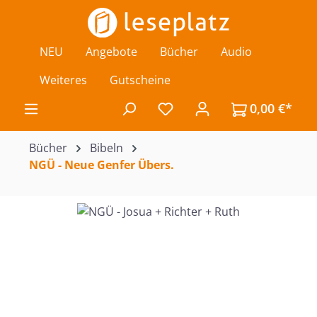
Zum Hauptinhalt springen
NEU
Angebote
Bücher
Audio
Weiteres
Gutscheine
0,00 €*
Du hast 0 Produkte auf de
Bücher
Bibeln
NGÜ - Neue Genfer Übers.
Bildergalerie überspringen