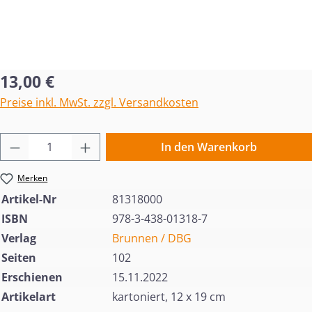
Regulärer Preis:
13,00 €
Preise inkl. MwSt. zzgl. Versandkosten
Produkt Anzahl: Gib den gewünschten Wert 
In den Warenkorb
Merken
Artikel-Nr
81318000
ISBN
978-3-438-01318-7
Verlag
Brunnen / DBG
Seiten
102
Erschienen
15.11.2022
Artikelart
kartoniert, 12 x 19 cm