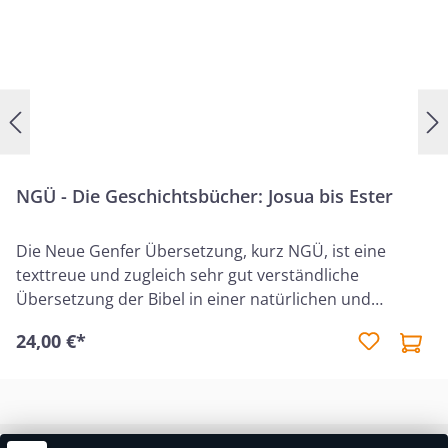
NGÜ - Die Geschichtsbücher: Josua bis Ester
Die Neue Genfer Übersetzung, kurz NGÜ, ist eine
texttreue und zugleich sehr gut verständliche
Übersetzung der Bibel in einer natürlichen und
zeitgemäßen Sprache. In der bewährten Qualität der
24,00 €*
Neuen Genfer Übersetzung erscheint ein neuer
Teilabschnitt des Alten Testamentes als
Einzelband.Vom Einzug ins Gelobte Land bis zum
Neuanfang nach dem Babylonischen Exil: Die
Geschichte Gottes mit seinem Volk, nachlesbar in