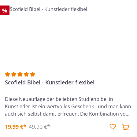
%
Durchschnittliche Bewertung von 5 von 5 Sternen
Scofield Bibel - Kunstleder flexibel
Diese Neuauflage der beliebten Studienbibel in
Kunstleder ist ein wertvolles Geschenk - und man kann
auch sich selbst damit erfreuen. Die Kombination von
heilsgeschichtlichen Kommentaren, ausführlichen
19,99 €*
49,90 €*
Parallelstellenangaben und den Kettenverweisen bildet
ein einzigartiges Konzept der Bibelauslegung. Die