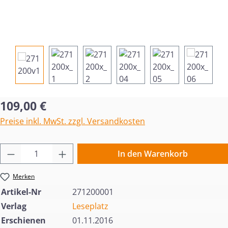
Regulärer Preis:
109,00 €
Preise inkl. MwSt. zzgl. Versandkosten
Produkt Anzahl: Gib den gewünschten Wert 
In den Warenkorb
Merken
Artikel-Nr
271200001
Verlag
Leseplatz
Erschienen
01.11.2016