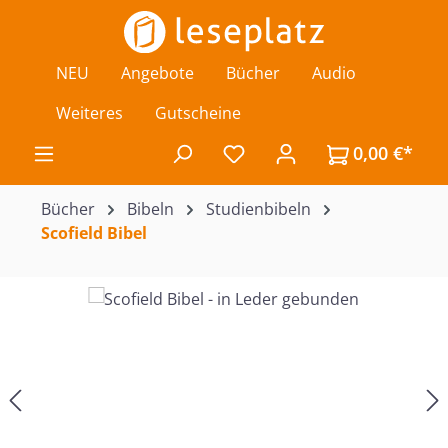
Zum Hauptinhalt springen
NEU
Angebote
Bücher
Audio
Weiteres
Gutscheine
0,00 €*
Du hast 0 Produkte auf de
Bücher
Bibeln
Studienbibeln
Scofield Bibel
Bildergalerie überspringen