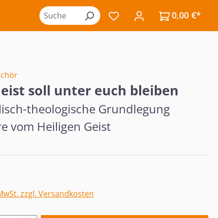
0,00 €*
Du hast 0 Produkte auf de
lchör
eist soll unter euch bleiben
blisch-theologische Grundlegung
e vom Heiligen Geist
eis:
 MwSt. zzgl. Versandkosten