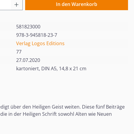
 Anzahl: Gib den gewünschten Wert ein o
In den Warenkorb
581823000
978-3-945818-23-7
Verlag Logos Editions
77
27.07.2020
kartoniert, DIN A5, 14,8 x 21 cm
igt über den Heiligen Geist weiten. Diese fünf Beiträge
die in der Heiligen Schrift sowohl Alten wie Neuen