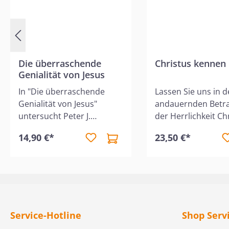
Die überraschende
Christus kennen
Genialität von Jesus
In "Die überraschende
Lassen Sie uns in d
Genialität von Jesus"
andauernden Betr
untersucht Peter J.
der Herrlichkeit Chr
Williams die Geschichte
leben, so wird Kraf
14,90 €*
23,50 €*
des verlorenen Sohnes,
ihm ausströmen, u
um die Genialität,
unsere Gebrechen 
Kreativität und Weisheit
machen, um einen 
der Lehren Jesu
Geist in uns zu ern
aufzuzeigen. Jesus nutzte
und uns zu veranla
einfache, aber
alle Pflichten des
wirkungsvolle
Gehorsams zu erfül
Service-Hotline
Shop Serv
Geschichten, um die
Die Art und Weise, 