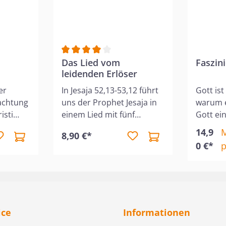
Durchschnittliche Bewertung von 4 von 5 S
Das Lied vom
Faszini
leidenden Erlöser
er
In Jesaja 52,13-53,12 führt
Gott ist
achtung
uns der Prophet Jesaja in
warum e
isti
einem Lied mit fünf
Gott ein
t von
Strophen zu einem
ist. Wa
14,9
8,90 €*
m all
Höhepunkt des Alten
gerette
0 €*
p
heil zu
Testaments. Es sind
des dre
rechten
eindrückliche Worte über
Wie wer
euern,
den Knecht Gottes, der in
christl
ssen,
tiefer Erniedrigung, einen
befähig
Weg der Leiden und
dreiein
len.
Verachtung ging. Jesus
Reeves 
ice
Informationen
wie
Christus, unser Erlöser,
überra