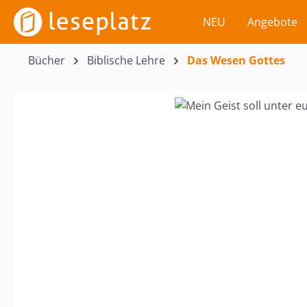
m Hauptinhalt springen
Zur Suche springen
Zur Hauptnavigation springen
NEU
Angebote
Bücher
Biblische Lehre
Das Wesen Gottes
Bildergalerie überspringen