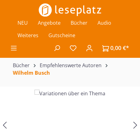
Zum Hauptinhalt springen
NEU
Angebote
Bücher
Audio
Weiteres
Gutscheine
0,00 €*
Du hast 0 Produkte auf de
Bücher
Empfehlenswerte Autoren
Wilhelm Busch
Bildergalerie überspringen