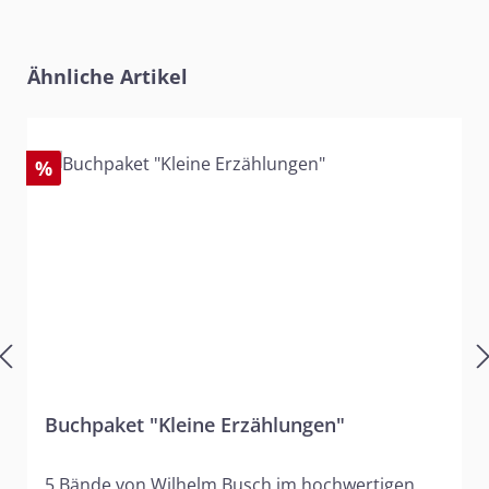
Produktgalerie überspringen
Ähnliche Artikel
%
Buchpaket "Kleine Erzählungen"
5 Bände von Wilhelm Busch im hochwertigen