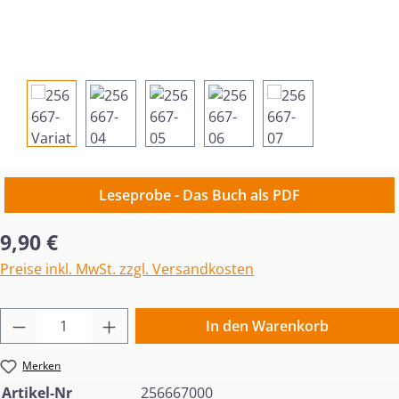
Leseprobe - Das Buch als PDF
Regulärer Preis:
9,90 €
Preise inkl. MwSt. zzgl. Versandkosten
Produkt Anzahl: Gib den gewünschten Wert 
In den Warenkorb
Merken
Artikel-Nr
256667000