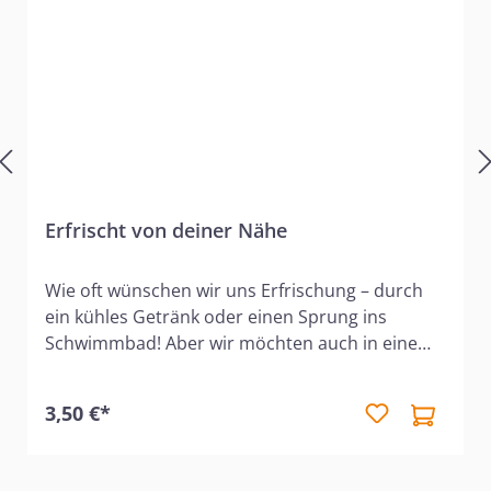
Erfrischt von deiner Nähe
Wie oft wünschen wir uns Erfrischung – durch
ein kühles Getränk oder einen Sprung ins
Schwimmbad! Aber wir möchten auch in einem
viel tieferen Sinn erfrischt werden. Wir sehnen
uns nach einem erfüllten, bedeutsamen Leben.
3,50 €*
Gott sehnt sich ebenfalls – nämlich danach,
unseren Durst zu stillen. Auf den Seiten dieses
Heftes finden Sie kleine "Durstlöscher":