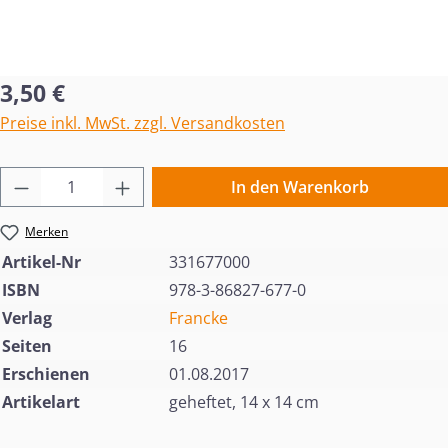
Regulärer Preis:
3,50 €
Preise inkl. MwSt. zzgl. Versandkosten
Produkt Anzahl: Gib den gewünschten Wert 
In den Warenkorb
Merken
Artikel-Nr
331677000
ISBN
978-3-86827-677-0
Verlag
Francke
Seiten
16
Erschienen
01.08.2017
Artikelart
geheftet, 14 x 14 cm