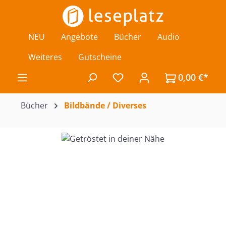
Zum Hauptinhalt springen
NEU
Angebote
Bücher
Audio
Weiteres
Gutscheine
0,00 €*
Du hast 0 Produkte auf de
Bücher
Bildbände / Diverses
Bildergalerie überspringen