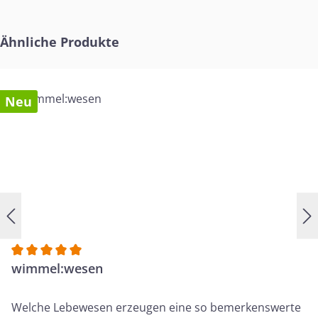
Bibelverse, Gebete und geistliche Gedichte, die
hinführen zur Quelle allen lebendigen Wassers.
Produktgalerie überspringen
Ähnliche Produkte
Neu
Durchschnittliche Bewertung von 5 von 5 Sternen
wimmel:wesen
Welche Lebewesen erzeugen eine so bemerkenswerte