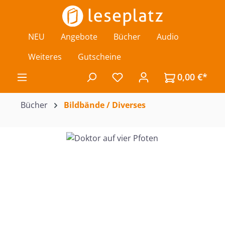
Zum Hauptinhalt springen
NEU
Angebote
Bücher
Audio
Weiteres
Gutscheine
0,00 €*
Du hast 0 Produkte auf de
Bücher
Bildbände / Diverses
Bildergalerie überspringen