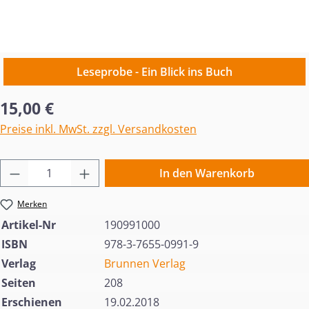
Leseprobe - Ein Blick ins Buch
Regulärer Preis:
15,00 €
Preise inkl. MwSt. zzgl. Versandkosten
Produkt Anzahl: Gib den gewünschten Wert 
In den Warenkorb
Merken
Artikel-Nr
190991000
ISBN
978-3-7655-0991-9
Verlag
Brunnen Verlag
Seiten
208
Erschienen
19.02.2018