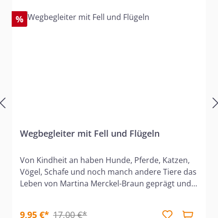
%
Wegbegleiter mit Fell und Flügeln
Von Kindheit an haben Hunde, Pferde, Katzen,
Vögel, Schafe und noch manch andere Tiere das
Leben von Martina Merckel-Braun geprägt und
bereichert - bis zum heutigen Tag. So sind für
sie viele Erlebnisse, die sie im Laufe der
9,95 €*
17,00 €*